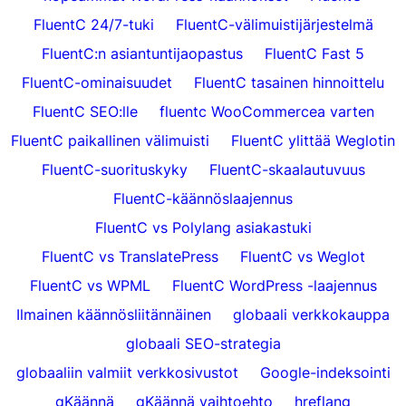
FluentC 24/7-tuki
FluentC-välimuistijärjestelmä
FluentC:n asiantuntijaopastus
FluentC Fast 5
FluentC-ominaisuudet
FluentC tasainen hinnoittelu
FluentC SEO:lle
fluentc WooCommercea varten
FluentC paikallinen välimuisti
FluentC ylittää Weglotin
FluentC-suorituskyky
FluentC-skaalautuvuus
FluentC-käännöslaajennus
FluentC vs Polylang asiakastuki
FluentC vs TranslatePress
FluentC vs Weglot
FluentC vs WPML
FluentC WordPress -laajennus
Ilmainen käännösliitännäinen
globaali verkkokauppa
globaali SEO-strategia
globaaliin valmiit verkkosivustot
Google-indeksointi
gKäännä
gKäännä vaihtoehto
hreflang