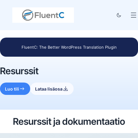
FluentC: The Better WordPress Translation Plugin
Resurssit
Luo tili
Lataa lisäosa
Resurssit ja dokumentaatio