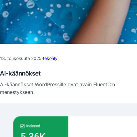
13. toukokuuta 2025
·
tekoäly
AI-käännökset
AI-käännökset WordPressille ovat avain FluentC:n
menestykseen