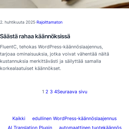
2. huhtikuuta 2025
·
Rajoittamaton
Säästä rahaa käännöksissä
FluentC, tehokas WordPress-käännöslaajennus,
tarjoaa ominaisuuksia, jotka voivat vähentää näitä
kustannuksia merkittävästi ja säilyttää samalla
korkealaatuiset käännökset.
1
2
3
4
Seuraava sivu
Kaikki
edullinen WordPress-käännöslaajennus
AI Translation Plugin
automaattinen tuotekäännös