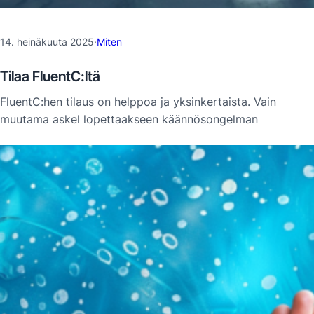
14. heinäkuuta 2025
·
Miten
Tilaa FluentC:ltä
FluentC:hen tilaus on helppoa ja yksinkertaista. Vain
muutama askel lopettaakseen käännösongelman