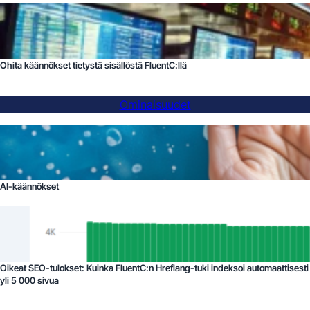
Ohita käännökset tietystä sisällöstä FluentC:llä
Ominaisuudet
AI-käännökset
Oikeat SEO-tulokset: Kuinka FluentC:n Hreflang-tuki indeksoi automaattisesti
yli 5 000 sivua