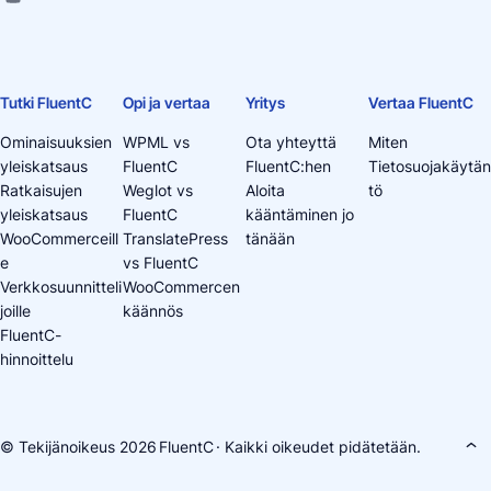
Tutki FluentC
Opi ja vertaa
Yritys
Vertaa FluentC
Ominaisuuksien
WPML vs
Ota yhteyttä
Miten
yleiskatsaus
FluentC
FluentC:hen
Tietosuojakäytän
Ratkaisujen
Weglot vs
Aloita
tö
yleiskatsaus
FluentC
kääntäminen jo
WooCommerceill
TranslatePress
tänään
e
vs FluentC
Verkkosuunnitteli
WooCommercen
joille
käännös
FluentC-
hinnoittelu
© Tekijänoikeus 2026
FluentC
· Kaikki oikeudet pidätetään.