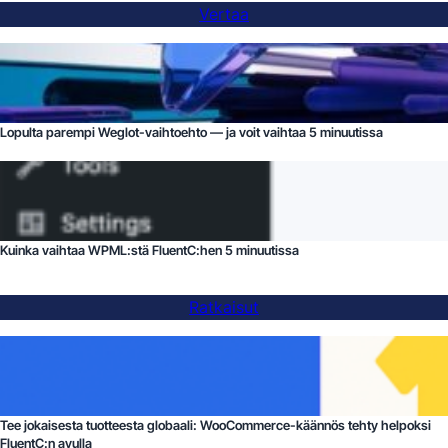
Vertaa
Lopulta parempi Weglot-vaihtoehto — ja voit vaihtaa 5 minuutissa
Kuinka vaihtaa WPML:stä FluentC:hen 5 minuutissa
Ratkaisut
Tee jokaisesta tuotteesta globaali: WooCommerce-käännös tehty helpoksi
FluentC:n avulla