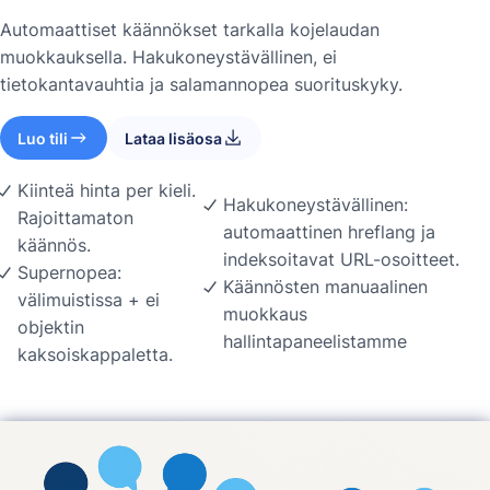
Automaattiset käännökset tarkalla kojelaudan
muokkauksella. Hakukoneystävällinen, ei
tietokantavauhtia ja salamannopea suorituskyky.
Luo tili
Lataa lisäosa
Kiinteä hinta per kieli.
Hakukoneystävällinen:
Rajoittamaton
automaattinen hreflang ja
käännös.
indeksoitavat URL-osoitteet.
Supernopea:
Käännösten manuaalinen
välimuistissa + ei
muokkaus
objektin
hallintapaneelistamme
kaksoiskappaletta.