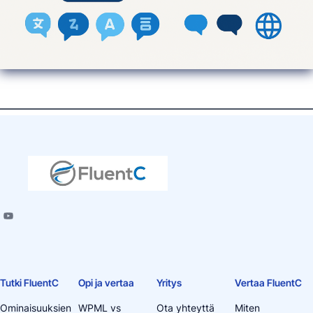
Tutki FluentC
Opi ja vertaa
Yritys
Vertaa FluentC
Ominaisuuksien
WPML vs
Ota yhteyttä
Miten