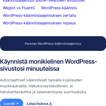
käännöslaajennus suuren liikenteen sivustoille
Weglot vs FluentC
WordPress-käännös
WordPress-käännöslaajennuksen vertailu
WordPress-käännöslaajennuksen nopeus
Parempi WordPress-käännöslaajennus
Käynnistä monikielinen WordPress-
sivustosi minuuteissa
Automaattiset käännökset tarkalla kojelaudan
muokkauksella. Hakukoneystävällinen, ei
tietokantavauhtia ja salamannopea suorituskyky.
Luo tili
Lataa lisäosa