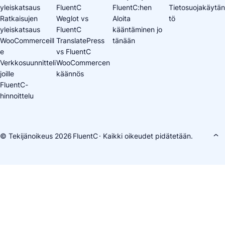
yleiskatsaus
FluentC
FluentC:hen
Tietosuojakäytän
Ratkaisujen
Weglot vs
Aloita
tö
yleiskatsaus
FluentC
kääntäminen jo
WooCommerceill
TranslatePress
tänään
e
vs FluentC
Verkkosuunnitteli
WooCommercen
joille
käännös
FluentC-
hinnoittelu
© Tekijänoikeus 2026
FluentC
· Kaikki oikeudet pidätetään.