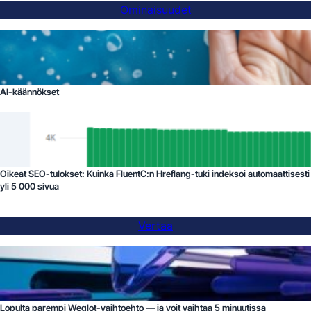
Ominaisuudet
AI-käännökset
Oikeat SEO-tulokset: Kuinka FluentC:n Hreflang-tuki indeksoi automaattisesti
yli 5 000 sivua
Vertaa
Lopulta parempi Weglot-vaihtoehto — ja voit vaihtaa 5 minuutissa