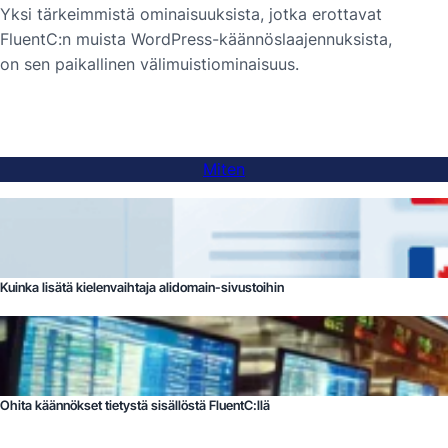
Yksi tärkeimmistä ominaisuuksista, jotka erottavat
FluentC:n muista WordPress-käännöslaajennuksista,
on sen paikallinen välimuistiominaisuus.
Miten
Kuinka lisätä kielenvaihtaja alidomain-sivustoihin
Ohita käännökset tietystä sisällöstä FluentC:llä