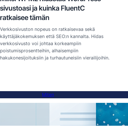
sivustoasi ja kuinka FluentC
ratkaisee tämän
Verkkosivuston nopeus on ratkaisevaa sekä
käyttäjäkokemuksen että SEO:n kannalta. Hidas
verkkosivusto voi johtaa korkeampiin
poistumisprosentteihin, alhaisempiin
hakukonesijoituksiin ja turhautuneisiin vierailijoihin.
Miten
Kuinka lisätä kielenvaihtaja alidomain-
AI-k
sivustoihin