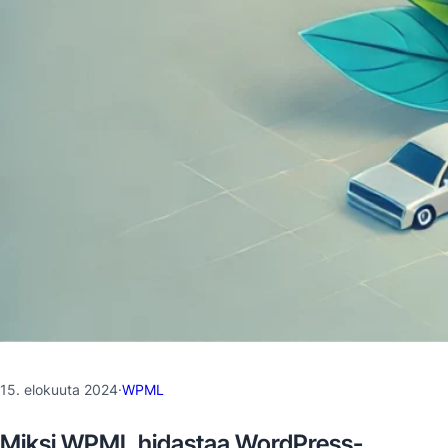
15. elokuuta 2024
·
WPML
Miksi WPML hidastaa WordPress-