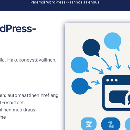
Parempi WordPress-käännöslaajennus
rdPress-
la. Hakukoneystävällinen,
en: automaattinen hreflang
L-osoitteet.
linen muokkaus
mme