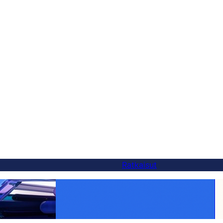
Ratkaisut
Tee jokaisesta tuotteesta globaali:
vaihtoehto — ja
WooCommerce-käännös tehty helpoksi
FluentC:n avulla