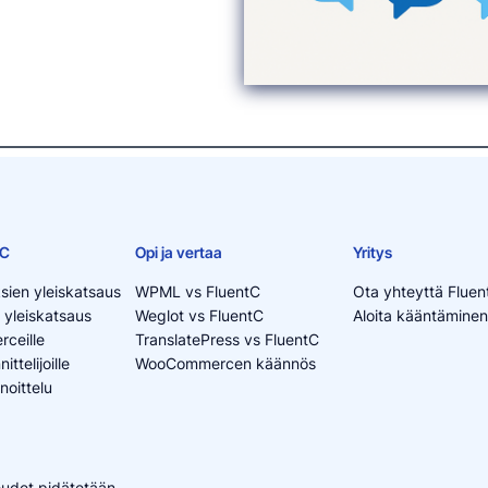
tC
Opi ja vertaa
Yritys
sien yleiskatsaus
WPML vs FluentC
Ota yhteyttä Fluen
 yleiskatsaus
Weglot vs FluentC
Aloita kääntäminen
ceille
TranslatePress vs FluentC
ttelijoille
WooCommercen käännös
noittelu
keudet pidätetään.