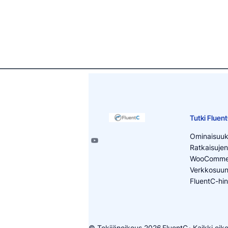
Tutki Fluen
Ominaisuuk
Ratkaisujen
WooCommer
Verkkosuunni
FluentC-hin
© Tekijänoikeus 2026
FluentC
· Kaikki oi