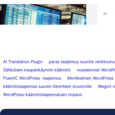
Oikea
Ohita käännökset tietystä sisällöstä
Hrefl
FluentC:llä
000 
AI Translation Plugin
paras laajennus suurille verkkosivu
Sähköisen kaupankäynnin käännös
nopeammat WordPr
FluentC WordPress -laajennus
Monikielinen WordPress
käännöslaajennus suuren liikenteen sivustoille
Weglot v
WordPress-käännöslaajennuksen nopeus