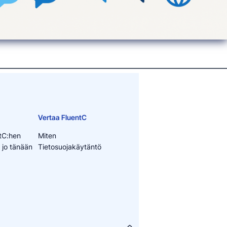
Vertaa FluentC
tC:hen
Miten
 jo tänään
Tietosuojakäytäntö