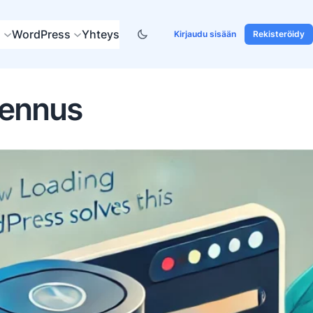
s
WordPress
Yhteys
Kirjaudu sisään
Rekisteröidy
jennus