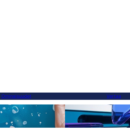
Ominaisuudet
Vertaa
Lopulta parempi Weglot-
äännökset
voit vaihtaa 5 minuutissa