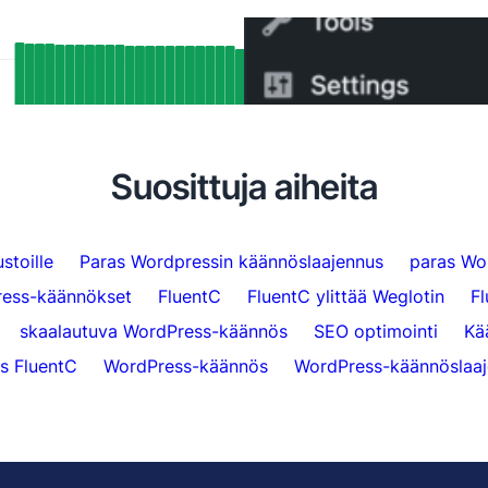
t SEO-tulokset: Kuinka FluentC:n
Kuinka vaihtaa WPML:st
ang-tuki indeksoi automaattisesti yli 5
minuutissa
sivua
Suosittuja aiheita
stoille
Paras Wordpressin käännöslaajennus
paras Wo
ess-käännökset
FluentC
FluentC ylittää Weglotin
F
skaalautuva WordPress-käännös
SEO optimointi
Kä
s FluentC
WordPress-käännös
WordPress-käännöslaaj