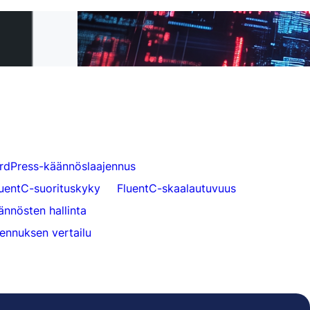
ä FluentC:hen 5
Vaivaton verkkosivuston käännös
asiakkaille
rdPress-käännöslaajennus
luentC-suorituskyky
FluentC-skaalautuvuus
ännösten hallinta
ennuksen vertailu