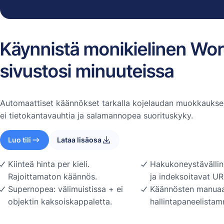
Käynnistä monikielinen Wo
sivustosi minuuteissa
Automaattiset käännökset tarkalla kojelaudan muokkauksel
ei tietokantavauhtia ja salamannopea suorituskyky.
Luo tili
Lataa lisäosa
Kiinteä hinta per kieli.
Hakukoneystävällin
Rajoittamaton käännös.
ja indeksoitavat UR
Supernopea: välimuistissa + ei
Käännösten manuaa
objektin kaksoiskappaletta.
hallintapaneelista