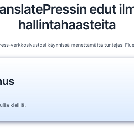
ranslatePressin edut il
hallintahaasteita
ess-verkkosivustosi käynnissä menettämättä tuntejasi Flue
nus
lla kielillä.