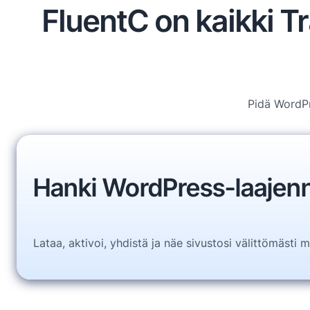
FluentC on kaikki T
Pidä WordPr
Hanki WordPress-laajen
Lataa, aktivoi, yhdistä ja näe sivustosi välittömästi mui