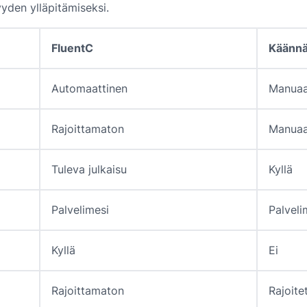
yden ylläpitämiseksi.
FluentC
Käännä
Automaattinen
Manuaa
Rajoittamaton
Manuaa
Tuleva julkaisu
Kyllä
Palvelimesi
Palveli
Kyllä
Ei
Rajoittamaton
Rajoite