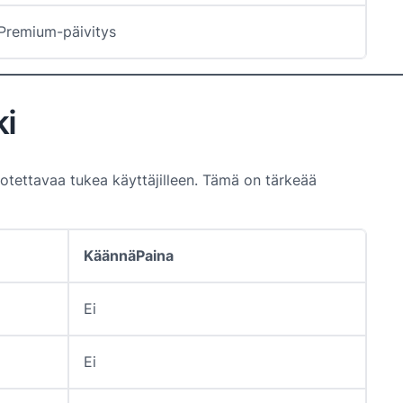
 Premium-päivitys
ki
uotettavaa tukea käyttäjilleen. Tämä on tärkeää
KäännäPaina
Ei
Ei