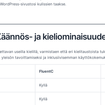
WordPress-sivustosi kulissien taakse.
äännös- ja kieliominaisuud
van useilla kielillä, varmistaen että eri kielitaustoista tu
 yleisön tavoittamiseksi ja inklusiivisemman käyttökokemuk
FluentC
Kyllä
Kyllä