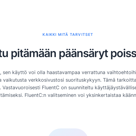
KAIKKI MITÄ TARVITSET
tu pitämään päänsäryt pois
 sen käyttö voi olla haastavampaa verrattuna vaihtoehtoih
a vaikutusta verkkosivustosi suorituskykyyn. Tämä tarkoitta
 Vastavuoroisesti FluentC on suunniteltu käyttäjäystävällise
tämiseksi. FluentC:n valitseminen voi yksinkertaistaa kään