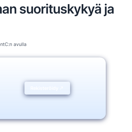
man suorituskykyä ja
ntC:n avulla
Rekisteröidy