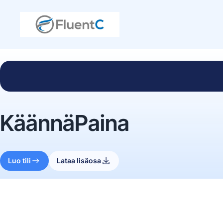
KäännäPaina
Luo tili
Lataa lisäosa