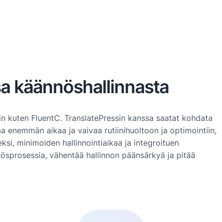
sa käännöshallinnasta
in kuten FluentC. TranslatePressin kanssa saatat kohdata
a enemmän aikaa ja vaivaa rutiinihuoltoon ja optimointiin,
ksi, minimoiden hallinnointiaikaa ja integroituen
nösprosessia, vähentää hallinnon päänsärkyä ja pitää