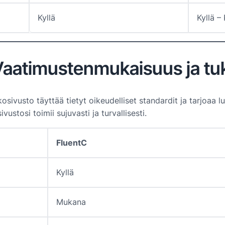
Kyllä
Kyllä –
aatimustenmukaisuus ja tu
sivusto täyttää tietyt oikeudelliset standardit ja tarjoaa l
stosi toimii sujuvasti ja turvallisesti.
FluentC
Kyllä
Mukana