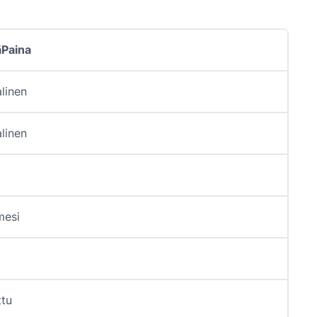
Paina
linen
linen
mesi
ttu