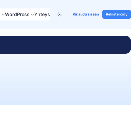
s
WordPress
Yhteys
Kirjaudu sisään
Rekisteröidy