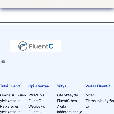
Tutki FluentC
Opi ja vertaa
Yritys
Vertaa FluentC
Ominaisuuksien
WPML vs
Ota yhteyttä
Miten
yleiskatsaus
FluentC
FluentC:hen
Tietosuojakäytän
Ratkaisujen
Weglot vs
Aloita
tö
yleiskatsaus
FluentC
kääntäminen jo