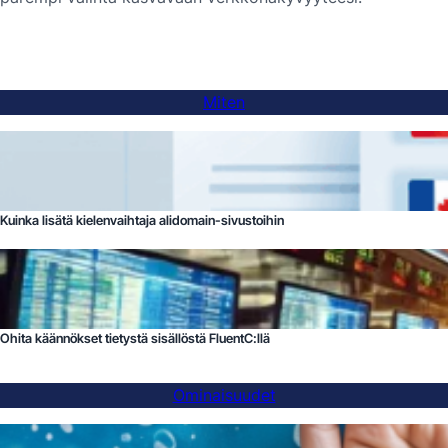
Miten
Kuinka lisätä kielenvaihtaja alidomain-sivustoihin
Ohita käännökset tietystä sisällöstä FluentC:llä
Ominaisuudet