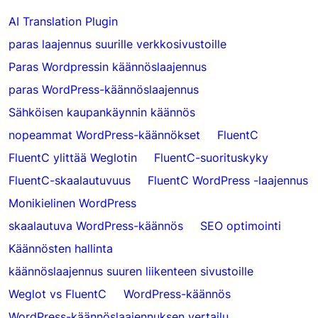
AI Translation Plugin
paras laajennus suurille verkkosivustoille
Paras Wordpressin käännöslaajennus
paras WordPress-käännöslaajennus
Sähköisen kaupankäynnin käännös
nopeammat WordPress-käännökset
FluentC
FluentC ylittää Weglotin
FluentC-suorituskyky
FluentC-skaalautuvuus
FluentC WordPress -laajennus
Monikielinen WordPress
skaalautuva WordPress-käännös
SEO optimointi
Käännösten hallinta
käännöslaajennus suuren liikenteen sivustoille
Weglot vs FluentC
WordPress-käännös
WordPress-käännöslaajennuksen vertailu