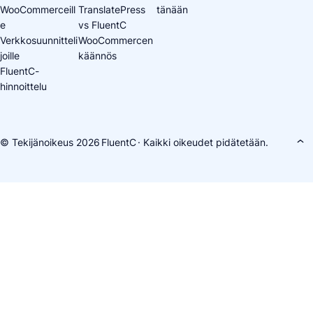
WooCommerceill
TranslatePress
tänään
e
vs FluentC
Verkkosuunnitteli
WooCommercen
joille
käännös
FluentC-
hinnoittelu
© Tekijänoikeus 2026
FluentC
· Kaikki oikeudet pidätetään.