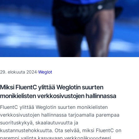
29. elokuuta 2024
·
Weglot
Miksi FluentC ylittää Weglotin suurten
monikielisten verkkosivustojen hallinnassa
FluentC ylittää Weglotin suurten monikielisten
verkkosivustojen hallinnassa tarjoamalla parempaa
suorituskykyä, skaalautuvuutta ja
kustannustehokkuutta. Ota selvää, miksi FluentC on
parempi valinta kasvavaan verkkonäkyvyyteesi.