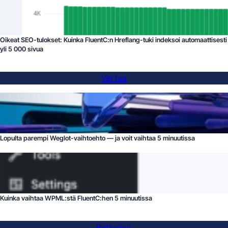
Oikeat SEO-tulokset: Kuinka FluentC:n Hreflang-tuki indeksoi automaattisesti
yli 5 000 sivua
Vertaa
Lopulta parempi Weglot-vaihtoehto — ja voit vaihtaa 5 minuutissa
Kuinka vaihtaa WPML:stä FluentC:hen 5 minuutissa
Ratkaisut