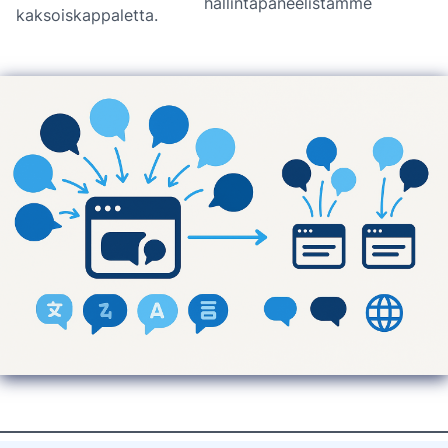
hallintapaneelistamme
kaksoiskappaletta.