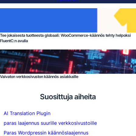
Tee jokaisesta tuotteesta globaali: WooCommerce-käännös tehty helpoksi
FluentC:n avulla
Vaivaton verkkosivuston käännös asiakkaille
Suosittuja aiheita
AI Translation Plugin
paras laajennus suurille verkkosivustoille
Paras Wordpressin käännöslaajennus