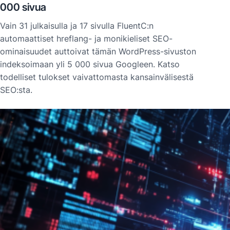
000 sivua
Vain 31 julkaisulla ja 17 sivulla FluentC:n
automaattiset hreflang- ja monikieliset SEO-
ominaisuudet auttoivat tämän WordPress-sivuston
indeksoimaan yli 5 000 sivua Googleen. Katso
todelliset tulokset vaivattomasta kansainvälisestä
SEO:sta.