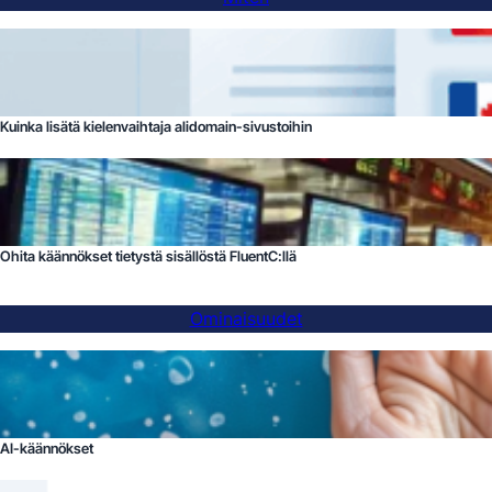
Kuinka lisätä kielenvaihtaja alidomain-sivustoihin
Ohita käännökset tietystä sisällöstä FluentC:llä
Ominaisuudet
AI-käännökset