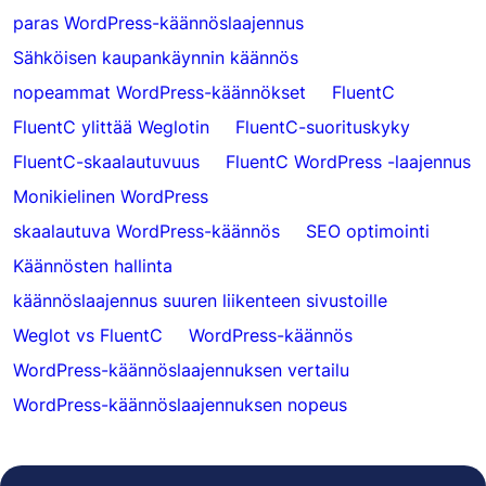
paras WordPress-käännöslaajennus
Sähköisen kaupankäynnin käännös
nopeammat WordPress-käännökset
FluentC
FluentC ylittää Weglotin
FluentC-suorituskyky
FluentC-skaalautuvuus
FluentC WordPress -laajennus
Monikielinen WordPress
skaalautuva WordPress-käännös
SEO optimointi
Käännösten hallinta
käännöslaajennus suuren liikenteen sivustoille
Weglot vs FluentC
WordPress-käännös
WordPress-käännöslaajennuksen vertailu
WordPress-käännöslaajennuksen nopeus