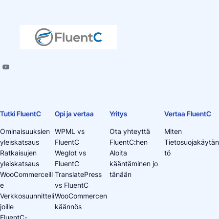
Tutki FluentC
Opi ja vertaa
Yritys
Vertaa FluentC
Ominaisuuksien
WPML vs
Ota yhteyttä
Miten
yleiskatsaus
FluentC
FluentC:hen
Tietosuojakäytän
Ratkaisujen
Weglot vs
Aloita
tö
yleiskatsaus
FluentC
kääntäminen jo
WooCommerceill
TranslatePress
tänään
e
vs FluentC
Verkkosuunnitteli
WooCommercen
joille
käännös
FluentC-