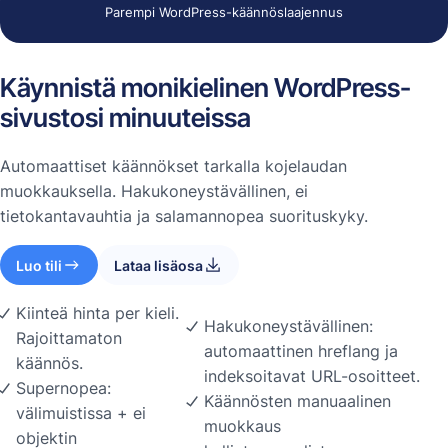
Parempi WordPress-käännöslaajennus
Käynnistä monikielinen WordPress-
sivustosi minuuteissa
Automaattiset käännökset tarkalla kojelaudan
muokkauksella. Hakukoneystävällinen, ei
tietokantavauhtia ja salamannopea suorituskyky.
Luo tili
Lataa lisäosa
Kiinteä hinta per kieli.
Hakukoneystävällinen:
Rajoittamaton
automaattinen hreflang ja
käännös.
indeksoitavat URL-osoitteet.
Supernopea:
Käännösten manuaalinen
välimuistissa + ei
muokkaus
objektin