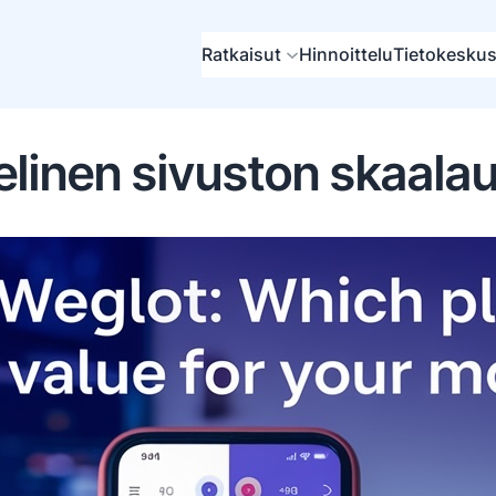
Ratkaisut
Hinnoittelu
Tietokesku
elinen sivuston skaala