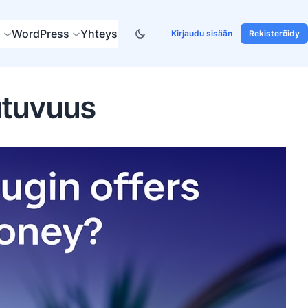
s
WordPress
Yhteys
Kirjaudu sisään
Rekisteröidy
utuvuus