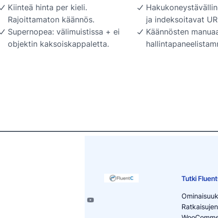
Kiinteä hinta per kieli.
Hakukoneystävällin
Rajoittamaton käännös.
ja indeksoitavat UR
Supernopea: välimuistissa + ei
Käännösten manuaa
objektin kaksoiskappaletta.
hallintapaneelista
Tutki Fluen
Ominaisuuk
Ratkaisujen
WooCommer