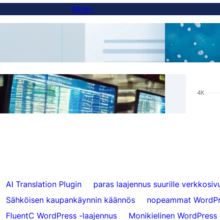
Miten
Kuinka lisätä kielenvaihtaja alidomain-
AI-k
sivustoihin
Oikea
Ohita käännökset tietystä sisällöstä
Hrefl
FluentC:llä
000 
AI Translation Plugin
paras laajennus suurille verkkosivu
Sähköisen kaupankäynnin käännös
nopeammat WordPr
FluentC WordPress -laajennus
Monikielinen WordPress