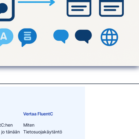
Vertaa FluentC
tC:hen
Miten
 jo tänään
Tietosuojakäytäntö