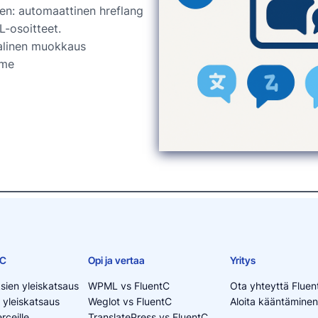
en: automaattinen hreflang
L-osoitteet.
linen muokkaus
mme
tC
Opi ja vertaa
Yritys
sien yleiskatsaus
WPML vs FluentC
Ota yhteyttä Fluen
 yleiskatsaus
Weglot vs FluentC
Aloita kääntäminen
ceille
TranslatePress vs FluentC