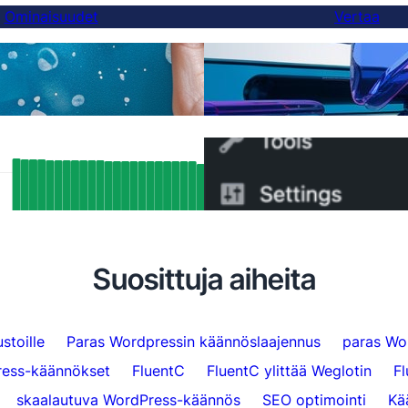
Ominaisuudet
Vertaa
Lopulta parempi Weglot-
äännökset
voit vaihtaa 5 minuutissa
t SEO-tulokset: Kuinka FluentC:n
Kuinka vaihtaa WPML:st
ang-tuki indeksoi automaattisesti yli 5
minuutissa
sivua
Suosittuja aiheita
stoille
Paras Wordpressin käännöslaajennus
paras Wo
ess-käännökset
FluentC
FluentC ylittää Weglotin
F
skaalautuva WordPress-käännös
SEO optimointi
Kä