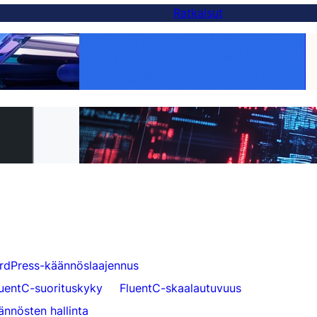
Ratkaisut
Tee jokaisesta tuotteesta globaali:
vaihtoehto — ja
WooCommerce-käännös tehty helpoksi
FluentC:n avulla
ä FluentC:hen 5
Vaivaton verkkosivuston käännös
asiakkaille
rdPress-käännöslaajennus
luentC-suorituskyky
FluentC-skaalautuvuus
ännösten hallinta