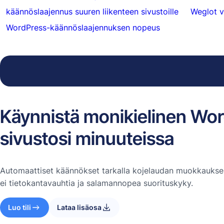
käännöslaajennus suuren liikenteen sivustoille
Weglot v
WordPress-käännöslaajennuksen nopeus
Käynnistä monikielinen Wo
sivustosi minuuteissa
Automaattiset käännökset tarkalla kojelaudan muokkauksel
ei tietokantavauhtia ja salamannopea suorituskyky.
Luo tili
Lataa lisäosa