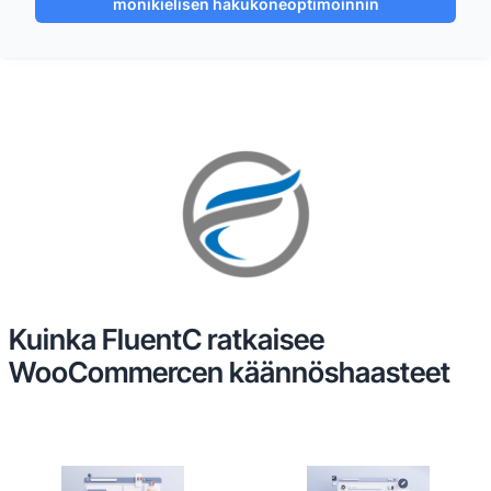
monikielisen hakukoneoptimoinnin
Kuinka FluentC ratkaisee
WooCommercen käännöshaasteet