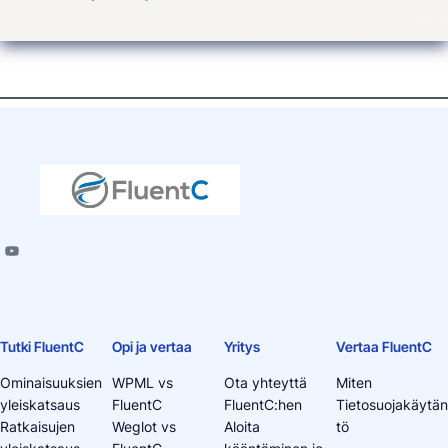
Tutki FluentC
Opi ja vertaa
Yritys
Vertaa FluentC
Ominaisuuksien
WPML vs
Ota yhteyttä
Miten
yleiskatsaus
FluentC
FluentC:hen
Tietosuojakäytän
Ratkaisujen
Weglot vs
Aloita
tö