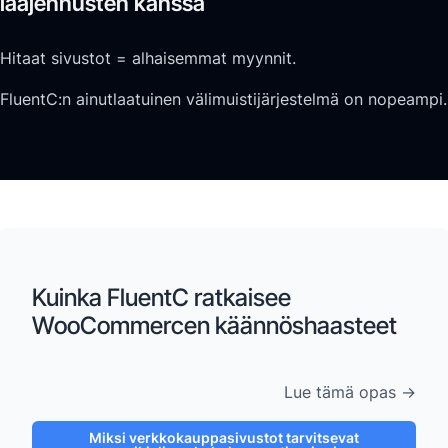
laajennusten kanssa
Hitaat sivustot = alhaisemmat myynnit.
FluentC:n ainutlaatuinen välimuistijärjestelmä on nopeampi.
Kuinka FluentC ratkaisee
WooCommercen käännöshaasteet
Lue tämä opas →
Miksi verkkokauppasivustot tarvitsevat