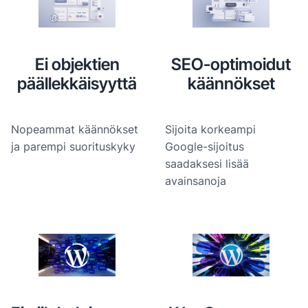
Ei objektien
SEO-optimoidut
päällekkäisyyttä
käännökset
Nopeammat käännökset
Sijoita korkeampi
ja parempi suorituskyky
Google-sijoitus
saadaksesi lisää
avainsanoja