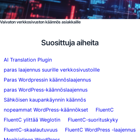
Vaivaton verkkosivuston käännös asiakkaille
Suosittuja aiheita
AI Translation Plugin
paras laajennus suurille verkkosivustoille
Paras Wordpressin käännöslaajennus
paras WordPress-käännöslaajennus
Sähköisen kaupankäynnin käännös
nopeammat WordPress-käännökset
FluentC
FluentC ylittää Weglotin
FluentC-suorituskyky
FluentC-skaalautuvuus
FluentC WordPress -laajennus
Monikielinen WordPress