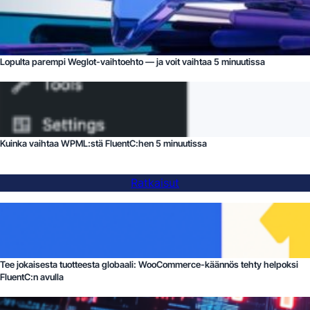
Lopulta parempi Weglot-vaihtoehto — ja voit vaihtaa 5 minuutissa
Kuinka vaihtaa WPML:stä FluentC:hen 5 minuutissa
Ratkaisut
Tee jokaisesta tuotteesta globaali: WooCommerce-käännös tehty helpoksi
FluentC:n avulla