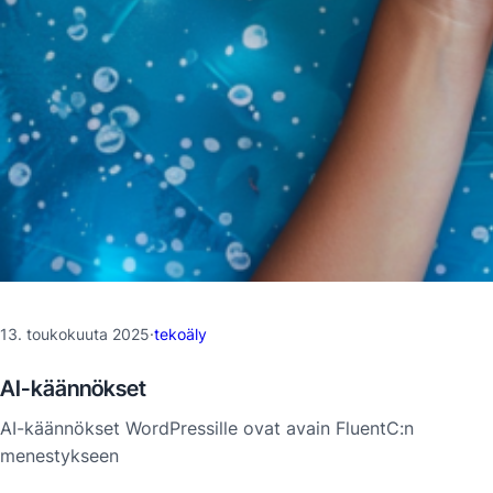
13. toukokuuta 2025
·
tekoäly
AI-käännökset
AI-käännökset WordPressille ovat avain FluentC:n
menestykseen