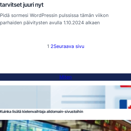
tarvitset juuri nyt
Pidä sormesi WordPressin pulssissa tämän viikon
parhaiden päivitysten avulla 1.10.2024 alkaen
1
2
Seuraava sivu
Miten
Kuinka lisätä kielenvaihtaja alidomain-sivustoihin