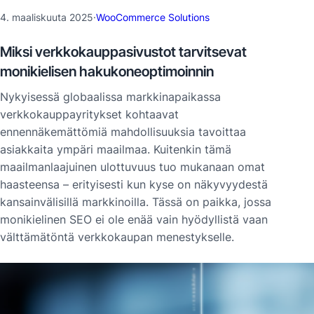
4. maaliskuuta 2025
·
WooCommerce Solutions
Miksi verkkokauppasivustot tarvitsevat
monikielisen hakukoneoptimoinnin
Nykyisessä globaalissa markkinapaikassa
verkkokauppayritykset kohtaavat
ennennäkemättömiä mahdollisuuksia tavoittaa
asiakkaita ympäri maailmaa. Kuitenkin tämä
maailmanlaajuinen ulottuvuus tuo mukanaan omat
haasteensa – erityisesti kun kyse on näkyvyydestä
kansainvälisillä markkinoilla. Tässä on paikka, jossa
monikielinen SEO ei ole enää vain hyödyllistä vaan
välttämätöntä verkkokaupan menestykselle.