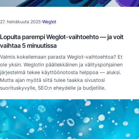
27. heinäkuuta 2025
·
Weglot
Lopulta parempi Weglot-vaihtoehto — ja voit
vaihtaa 5 minuutissa
Valmis kokeilemaan parasta Weglot-vaihtoehtoa? Et
ole yksin. Weglotin päällekkäinen ja välityspohjainen
järjestelmä tekee käyttöönotosta helppoa — aluksi.
Mutta ajan myötä siitä tulee taakka sivustosi
suorituskyvylle, SEO:n eheydelle ja budjetille.