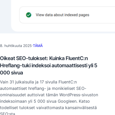
8. huhtikuuta 2025
·
TÄMÄ
Oikeat SEO-tulokset: Kuinka FluentC:n
Hreflang-tuki indeksoi automaattisesti yli 5
000 sivua
Vain 31 julkaisulla ja 17 sivulla FluentC:n
automaattiset hreflang- ja monikieliset SEO-
ominaisuudet auttoivat tämän WordPress-sivuston
indeksoimaan yli 5 000 sivua Googleen. Katso
todelliset tulokset vaivattomasta kansainvälisestä
SEO:sta.