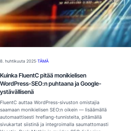
8. huhtikuuta 2025
·
TÄMÄ
Kuinka FluentC pitää monikielisen
WordPress-SEO:n puhtaana ja Google-
ystävällisenä
FluentC auttaa WordPress-sivuston omistajia
saamaan monikielisen SEO:n oikein — lisäämällä
automaattisesti hreflang-tunnisteita, pitämällä
sivukartat siistinä ja integroimalla saumattomasti