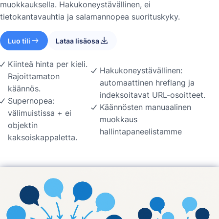
muokkauksella. Hakukoneystävällinen, ei
tietokantavauhtia ja salamannopea suorituskyky.
Luo tili
Lataa lisäosa
Kiinteä hinta per kieli.
Hakukoneystävällinen:
Rajoittamaton
automaattinen hreflang ja
käännös.
indeksoitavat URL-osoitteet.
Supernopea:
Käännösten manuaalinen
välimuistissa + ei
muokkaus
objektin
hallintapaneelistamme
kaksoiskappaletta.