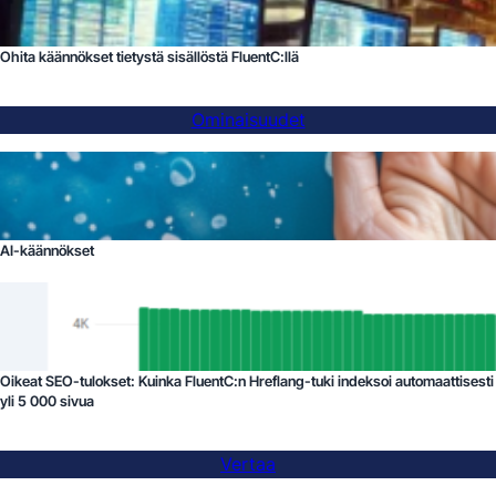
Ohita käännökset tietystä sisällöstä FluentC:llä
Ominaisuudet
AI-käännökset
Oikeat SEO-tulokset: Kuinka FluentC:n Hreflang-tuki indeksoi automaattisesti
yli 5 000 sivua
Vertaa