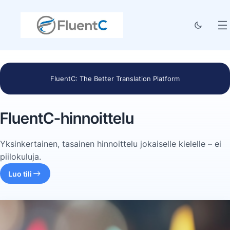
FluentC: The Better Translation Platform
FluentC-hinnoittelu
Yksinkertainen, tasainen hinnoittelu jokaiselle kielelle – ei
piilokuluja.
Luo tili