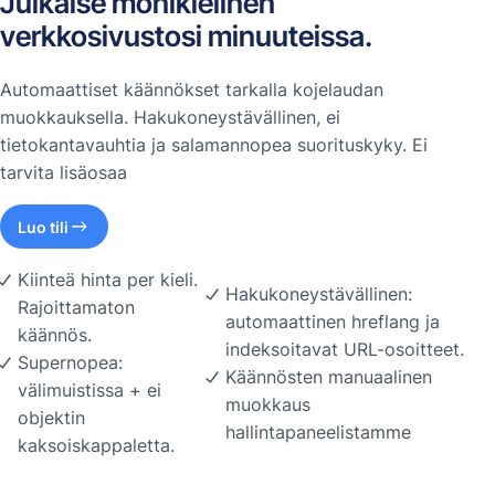
Julkaise monikielinen
verkkosivustosi minuuteissa.
Automaattiset käännökset tarkalla kojelaudan
muokkauksella. Hakukoneystävällinen, ei
tietokantavauhtia ja salamannopea suorituskyky. Ei
tarvita lisäosaa
Luo tili
Kiinteä hinta per kieli.
Hakukoneystävällinen:
Rajoittamaton
automaattinen hreflang ja
käännös.
indeksoitavat URL-osoitteet.
Supernopea:
Käännösten manuaalinen
välimuistissa + ei
muokkaus
objektin
hallintapaneelistamme
kaksoiskappaletta.