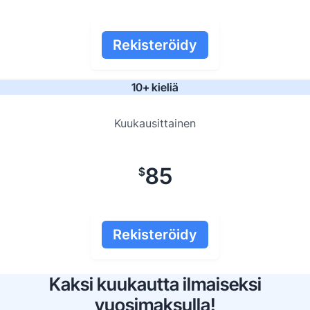
Rekisteröidy
10+ kieliä
Kuukausittainen
85
$
Rekisteröidy
Kaksi kuukautta ilmaiseksi
vuosimaksulla!