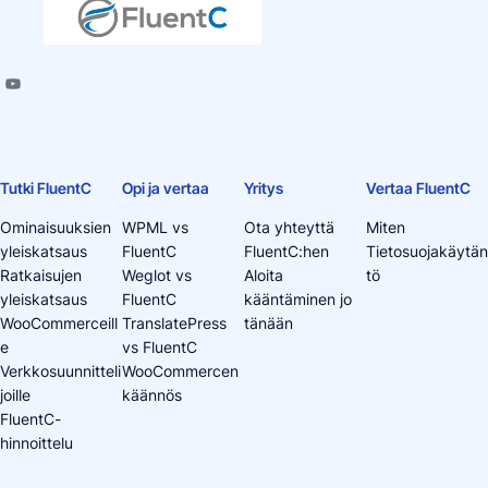
Tutki FluentC
Opi ja vertaa
Yritys
Vertaa FluentC
Ominaisuuksien
WPML vs
Ota yhteyttä
Miten
yleiskatsaus
FluentC
FluentC:hen
Tietosuojakäytän
Ratkaisujen
Weglot vs
Aloita
tö
yleiskatsaus
FluentC
kääntäminen jo
WooCommerceill
TranslatePress
tänään
e
vs FluentC
Verkkosuunnitteli
WooCommercen
joille
käännös
FluentC-
hinnoittelu