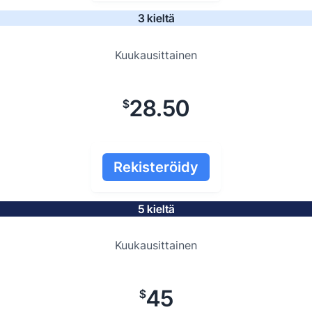
3 kieltä
Kuukausittainen
28.50
$
Rekisteröidy
5 kieltä
Kuukausittainen
45
$