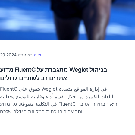
וגלוט
·
29 באוגוסט 2024
מדוע FluentC מתגברת על Weglot בניהול
אתרים רב לשוניים גדולים
FluentC يتفوق على Weglot في إدارة المواقع متعددة
اللغات الكبيرة من خلال تقديم أداء وقابلية للتوسع وفعالية
في التكلفة متفوقة. גלו מדוע FluentC היא הבחירה הטובה
יותר עבור הנוכחות המקוונת הגדלה שלכם.