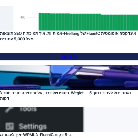
תוצאות SEO אמיתיות: איך תמיכת ה-Hreflang של FluentC אינדקסה אוטומטית
מעל 5,000 עמודים
לְהַשְׁווֹת
בסופו של דבר, אלטרנטיבה טובה יותר ל-Weglot — ואתה יכול לעבור בתוך 5
דקות
איך לעבור מ-WPML ל-FluentC ב-5 דקות