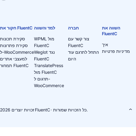
השווה את
חברה
למד והשווה
חקור את FluentC
FluentC
צור קשר עם
WPML מול
סקירת תכונות
איך
FluentC
FluentC
סקירת פתרונות
מדיניות פרטיות
התחל לתרגם עוד
Weglot נגד
ל-WooCommerce
היום
FluentC
למעצבי אתרים
TranslatePress
תמחור FluentC
מול FluentC
תרגום ל-
WooCommerce
· כל הזכויות שמורות.
FluentC
זכויות יוצרים 2026