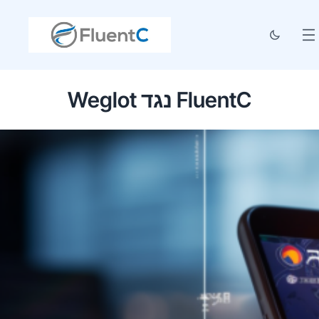
Weglot נגד FluentC