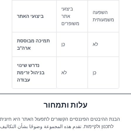
ביצועי
השפעה
אתר
ביצועי האתר
משמעותית
משופרים
תמיכה מבוססת
לֹא
כֵּן
ארה"ב
נדרש שינוי
כֵּן
לֹא
בניהול זרימת
עבודה
עלות ותמחור
הבנת ההיבטים הפיננסיים הקשורים לתפעול האתר היא חיונית
לתכנון ולקיימות. تقدم هذه المجموعة وضوحًا بشأن التكاليف