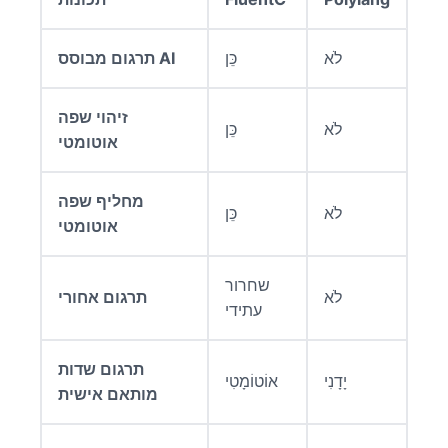
לֹא
כֵּן
תרגום מבוסס AI
זיהוי שפה
לֹא
כֵּן
אוטומטי
מחליף שפה
לֹא
כֵּן
אוטומטי
שחרור
לֹא
תרגום אחורי
עתידי
תרגום שדות
יָדָנִי
אוֹטוֹמָטִי
מותאם אישית