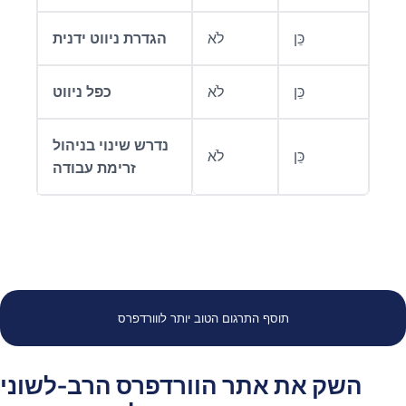
כֵּן
לֹא
הגדרת ניווט ידנית
כֵּן
לֹא
כפל ניווט
נדרש שינוי בניהול
כֵּן
לֹא
זרימת עבודה
תוסף התרגום הטוב יותר לווורדפרס
השק את אתר הוורדפרס הרב-לשוני