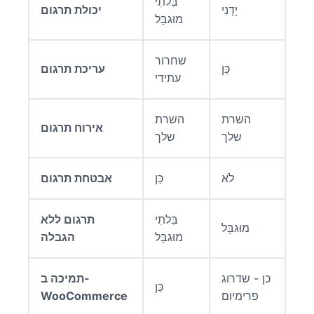
בִּלתִי
יָדָנִי
יכולת תרגום
מוּגבָּל
שחרור
כֵּן
עריכת תרגום
עתידי
השרת
השרת
אירוח תרגום
שלך
שלך
לֹא
כֵּן
אבטחת תרגום
בִּלתִי
תרגום ללא
מוּגבָּל
מוּגבָּל
הגבלה
כן - שדרוג
תמיכה ב-
כֵּן
פרימיום
WooCommerce