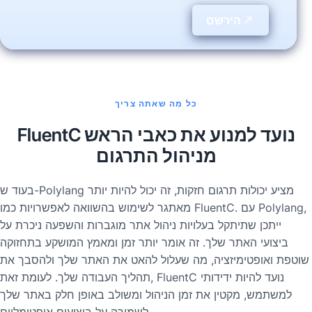
הירשם
כל מה שאתה צריך
FluentC נועד למנוע את כאבי הראש
מניהול התרגום
בעוד ש-Polylang מציע יכולות תרגום חזקות, זה יכול להיות יותר
מאתגר לשימוש בהשוואה לאפשרויות כמו FluentC. עם Polylang,
ייתכן שתיתקל בעלויות ניהול אתר מוגברות והשפעה ניכרת על
ביצועי האתר שלך. זה אומר יותר זמן ומאמץ המושקע בתחזוקה
שוטפת ואופטימיזציה, מה שעלול להאט את האתר שלך ולהסבך את
תהליך העבודה שלך. לעומת זאת, FluentC נועד להיות ידידותי
למשתמש, מקטין את זמן הניהול ומשולב באופן חלק באתר שלך
לשמירה על ביצועים אופטימליים.