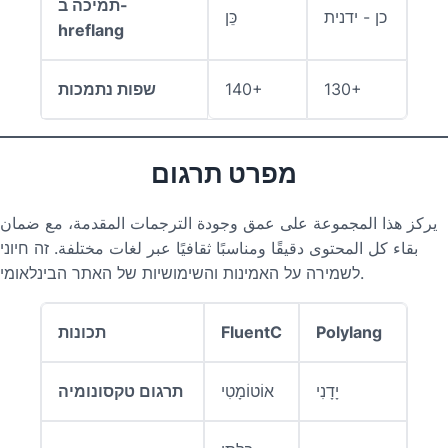
תמיכה ב-
כן - ידנית
כֵּן
hreflang
130+
140+
שפות נתמכות
מפרט תרגום
يركز هذا المجموعة على عمق وجودة الترجمات المقدمة، مع ضمان
بقاء كل المحتوى دقيقًا ومناسبًا ثقافيًا عبر لغات مختلفة. זה חיוני
לשמירה על האמינות והשימושיות של האתר הבינלאומי.
Polylang
FluentC
תכונות
יָדָנִי
אוֹטוֹמָטִי
תרגום טקסונומיה