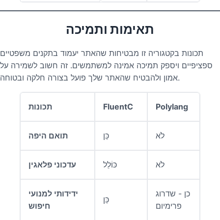
תאימות ותמיכה
תכונות בקטגוריה זו מבטיחות שהאתר יעמוד בתקנים משפטיים
ספציפיים ויספק תמיכה אמינה למשתמשים. זה חשוב לשמירה על
אמון ולהבטיח שהאתר שלך פועל בצורה חלקה ובטוחה.
Polylang
FluentC
תכונות
לֹא
כֵּן
תואם היפה
לֹא
כּוֹלֵל
עדכוני פלאגין
כן - שדרוג
ידידותי למנועי
כֵּן
פרימיום
חיפוש