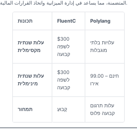
المتضمنة، مما يساعد في إدارة الميزانية واتخاذ القرارات المالية.
Polylang
FluentC
תכונות
$300
עלויות בלתי
עלות שנתית
לשפה
מוגבלות
מקסימלית
קבועה
$300
חינם – 99.00
עלות שנתית
לשפה
אירו
מינימלית
קבועה
עלות תרגום
קָבוּעַ
תמחור
קבועה פלוס