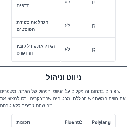
כֵּן
לֹא
הדפים
הגדל את ספירת
כֵּן
לֹא
הפוסטים
הגדל את גודל קובץ
כֵּן
לֹא
וורדפרס
ניווט וניהול
שיפורים בתחום זה מקלים על הניווט והניהול של האתר, משפרים
את חווית המשתמש הכוללת ומבטיחים שהמבקרים יוכלו למצוא את
מה שהם צריכים ללא טרחה.
Polylang
FluentC
תכונות