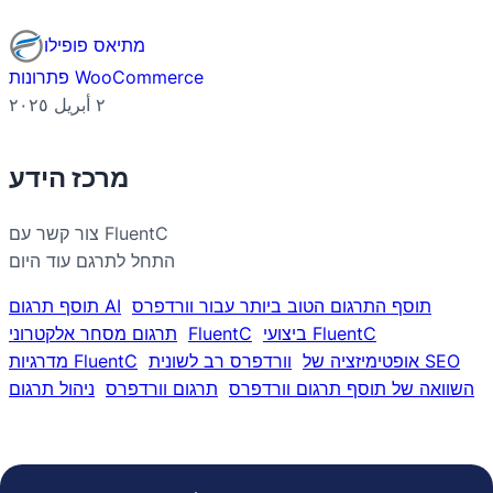
מתיאס פופילו
פתרונות WooCommerce
٢ أبريل ٢٠٢٥
מרכז הידע
צור קשר עם FluentC
התחל לתרגם עוד היום
תוסף התרגום הטוב ביותר עבור וורדפרס
תוסף תרגום AI
ביצועי FluentC
FluentC
תרגום מסחר אלקטרוני
אופטימיזציה של SEO
וורדפרס רב לשונית
מדרגיות FluentC
השוואה של תוסף תרגום וורדפרס
תרגום וורדפרס
ניהול תרגום