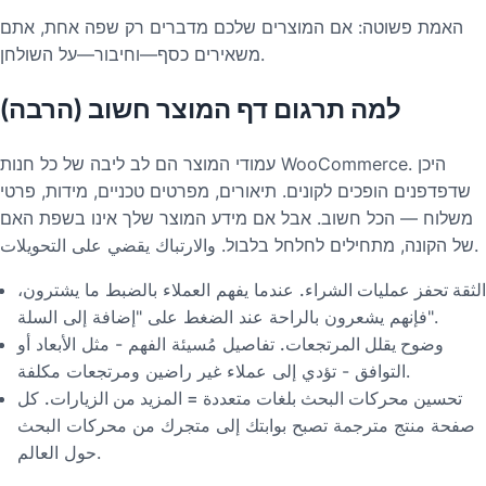
האמת פשוטה: אם המוצרים שלכם מדברים רק שפה אחת, אתם
משאירים כסף—וחיבור—על השולחן.
למה תרגום דף המוצר חשוב (הרבה)
עמודי המוצר הם לב ליבה של כל חנות WooCommerce. היכן
שדפדפנים הופכים לקונים. תיאורים, מפרטים טכניים, מידות, פרטי
משלוח — הכל חשוב. אבל אם מידע המוצר שלך אינו בשפת האם
של הקונה, מתחילים לחלחל בלבול. والارتباك يقضي على التحويلات.
الثقة تحفز عمليات الشراء.
عندما يفهم العملاء بالضبط ما يشترون،
فإنهم يشعرون بالراحة عند الضغط على "إضافة إلى السلة".
وضوح يقلل المرتجعات.
تفاصيل مُسيئة الفهم - مثل الأبعاد أو
التوافق - تؤدي إلى عملاء غير راضين ومرتجعات مكلفة.
تحسين محركات البحث بلغات متعددة = المزيد من الزيارات.
كل
صفحة منتج مترجمة تصبح بوابتك إلى متجرك من محركات البحث
حول العالم.