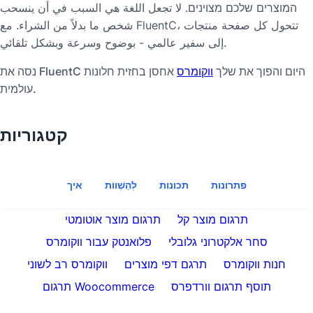
המוצרים שלכם מצוינים. لا تجعل اللغة هي السبب في أن ينسحب
شخص ما بدلاً من الشراء. مع FluentC، تتحول كل صفحة منتجات
إلى سفير عالمي - بوضوح وسرعة وبشكل تلقائي.
נסה את FluentC היום והפוך את שלך
ווקומרס
אחסן בחזית חלונות
עולמית.
קטגוריות
פתרונות
תכונות
לְהַשְׁווֹת
איך
תרגום מוצר קל
תרגום מוצר אוטומטי
סחר אלקטרוני גלובלי
פלואנטק עבור ווקומרס
חנות ווקומרס
תרגם דפי מוצרים
ווקומרס רב לשוני
תוסף תרגום וורדפרס
תרגום Woocommerce