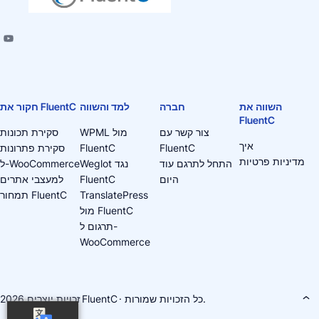
השווה את
חברה
למד והשווה
חקור את FluentC
FluentC
צור קשר עם
WPML מול
סקירת תכונות
איך
FluentC
FluentC
סקירת פתרונות
מדיניות פרטיות
התחל לתרגם עוד
Weglot נגד
ל-WooCommerce
היום
FluentC
למעצבי אתרים
TranslatePress
תמחור FluentC
מול FluentC
תרגום ל-
WooCommerce
· כל הזכויות שמורות.
FluentC
זכויות יוצרים 2026