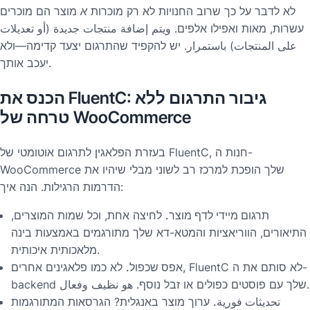
לא לדבר על כך שרוב החנויות לא רק מוכרות
א
מוצר הם מוכרים
עשרות, מאות ואפילו אלפים. ويتم إضافة منتجات جديدة (أو تعديلات
على المنتجات) باستمرار. יש להקפיד שהתרגום יצעד קדימה—ולא
יעכב אותך.
הכנס את FluentC: גיבור התרגום ללא
טרחה של WooCommerce
בעזרת הפלאגין לתרגום אוטומטי של FluentC, חנות ה-
WooCommerce שלך הופכת למרכז רב לשוני מבלי שיהיו את
הדרמות הרגילות. הנה איך:
תרגום מיידי לדף מוצר.
לחיצה אחת, וכל שמות המוצרים,
התיאורים, הווריאציות והמטא-דא שלך מתורגמים באמצעות בינה
מלאכותית איכותית.
אפס שכפול.
לא כמו פלאגינים אחרים, FluentC לא סותם את ה-
backend שלך עם פוסטים כפולים או זבל נוסף. هو نظيف وفعال.
تحديثات فورية.
ערוך מוצר באנגלית? הגרסאות המתורגמות