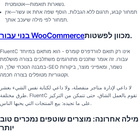
נשארות תואמות—אוטומטית.
תמחור קבוע, תרגום ללא הגבלות.
הוסף שפה אחת או עשר—אין
תמחור לפי מילה שיעכב אותך.
מכוון לפשטות.
בנוי עבור WooCommerce
FluentC אינו רק תואם לוורדפרס קומרס - הוא מותאם במיוחד
עבורו. זה אומר שתכנים מתורגמים משתלבים בצורה מושלמת
במבנה הנוכחי שלך, ה-SEO נשמר, ומאפייני מוצר, ביקורות
וקטגוריות מטופלים בצורה חכמה.
لا داعي لإدارة متاجر منفصلة، ولا داعي لكتابة نفس الشيء بعشر
طرق مختلفة. FluentC تقوم بالعمل الشاق، حتى تتمكن من التركيز
على ما تجيده: بيع المنتجات التي يحبها الناس.
מילה אחרונה: מוצרים שוטפים נמכרים טוב
יותר