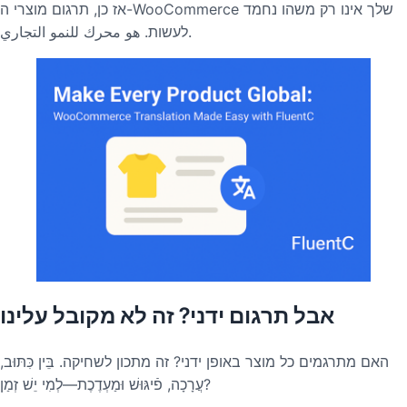
אז כן, תרגום מוצרי ה-WooCommerce שלך אינו רק משהו נחמד
לעשות. هو محرك للنمو التجاري.
אבל תרגום ידני? זה לא מקובל עלינו
האם מתרגמים כל מוצר באופן ידני? זה מתכון לשחיקה. בֵּין כִּתּוּב,
עֲרָכָה, פֿיגּוּשׁ וּמַעְדֶכֶת—לְמִי יֵשׁ זְמַן?