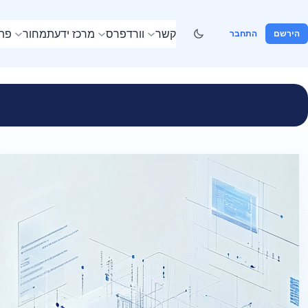
קשר
וורדפרס
מרכז ידע
תמחור
פתר
הירשם
התחבר