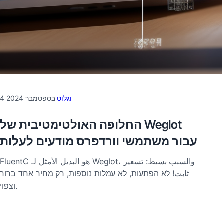
וגלוט
·
4 בספטמבר 2024
החלופה האולטימטיבית של Weglot
עבור משתמשי וורדפרס מודעים לעלות
FluentC هو البديل الأمثل لـ Weglot، والسبب بسيط: تسعير
ثابت! לא הפתעות, לא עמלות נוספות, רק מחיר אחד ברור
וצפוי.