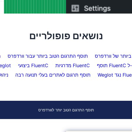
Hreflang של ntC
מעל 5,000 עמודים
נושאים פופולריים
יותר של וורדפרס
תוסף התרגום הטוב ביותר עבור וורדפרס
ה
W
מדרגיות FluentC
ביצועי FluentC
FluentC עולה על
גד FluentC
תוסף תרגום לאתרים בעלי תנועה רבה
ניהו
תוסף התרגום הטוב יותר לווורדפרס