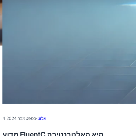
וגלוט
·
4 בספטמבר 2024
מדוע FluentC היא האלטרנטיבה