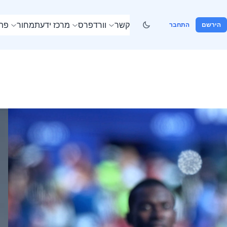
קשר
וורדפרס
מרכז ידע
תמחור
פתר
הירשם
התחבר