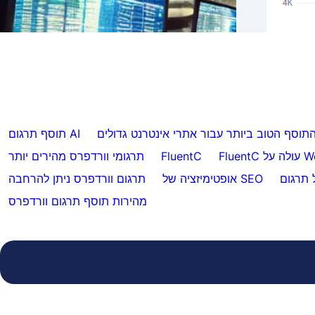
Flue אינדקסה אוטומטית
דלג על תרגומים לתוכן מסוים עם FluentC
תוסף הטוב ביותר עבור אתרי אינטרנט גדולים
תוסף תרגום AI
 Weglot
FluentC
תרגומי וורדפרס מהירים יותר
ל תרגום
אופטימיזציה של SEO
תרגום וורדפרס ניתן להרחבה
מהירות תוסף תרגום וורדפרס