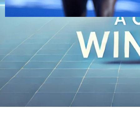
וגלוט
·
29 באוגוסט 2024
מדוע FluentC מתגברת על Weglot
בניהול אתרים רב לשוניים גדולים
FluentC يتفوق على Weglot في إدارة المواقع متعددة
اللغات الكبيرة من خلال تقديم أداء وقابلية للتوسع وفعالية
في التكلفة متفوقة. גלו מדוע FluentC היא הבחירה הטובה
יותר עבור הנוכחות המקוונת הגדלה שלכם.