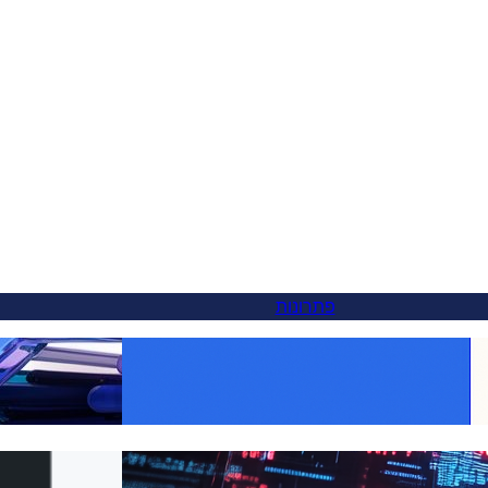
פתרונות
הפוך כל מוצר לגלובלי: תרגום
בסופו של דבר,
WooCommerce הפך לקל עם FluentC
Weglot — ואתה יכול לעבור