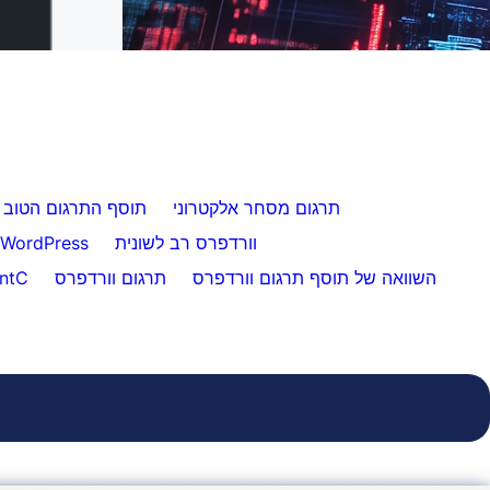
תרגום אתרים ללא מאמץ ללקוחות
איך לעבור מ-WPML ל-FluentC ב-5 דקות
תרגום מסחר אלקטרוני
תוסף התרגום הטוב ב
וורדפרס רב לשונית
תוסף FluentC ל-ordPress
השוואה של תוסף תרגום וורדפרס
תרגום וורדפרס
Weglot נ