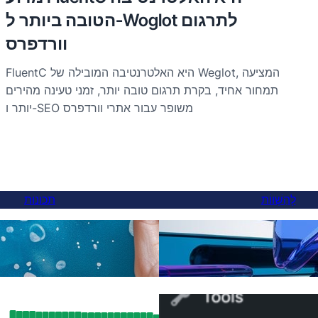
הטובה ביותר ל-Woglot לתרגום
וורדפרס
FluentC היא האלטרנטיבה המובילה של Weglot, המציעה
תמחור אחיד, בקרת תרגום טובה יותר, זמני טעינה מהירים
יותר ו-SEO משופר עבור אתרי וורדפרס
לְהַשְׁווֹת
תכונות
 אלטרנטיבה טובה יותר ל-
תרגומי בינה מלאכ
 בתוך 5 דקות
תוצאות EO