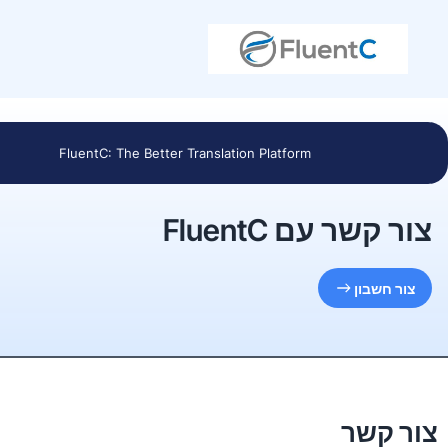
FluentC: The Better Translation Platform
 עם FluentC
ון
שר