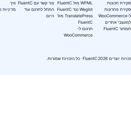
WPML מול FluentC
צור קשר עם FluentC
איך
ת
Weglot נגד FluentC
התחל לתרגם עוד
מדיניות פרטיות
TranslatePress מול
היום
ם
FluentC
תרגום ל-
WooCommerce
FluentC
· כל הזכויות שמורות.