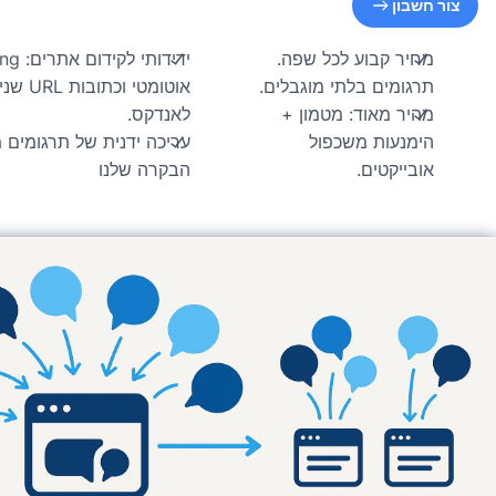
ון
ר קבוע לכל שפה.
ידידותי לקידום אתרים: hreflang
ומים בלתי מוגבלים.
אוטומטי וכתובות URL שניתן
ר מאוד: מטמון +
לאנדקס.
נעות משכפול
עריכה ידנית של תרגומים מהלוח
יקטים.
הבקרה שלנו