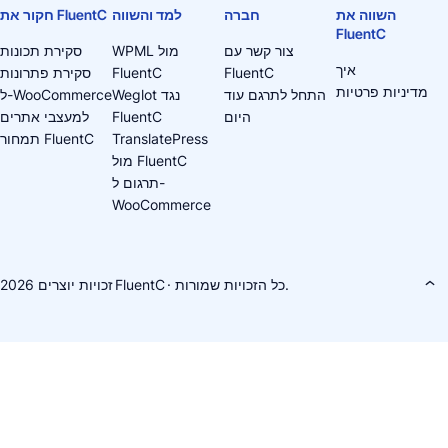
השווה את
חברה
למד והשווה
חקור את FluentC
FluentC
צור קשר עם
WPML מול
סקירת תכונות
איך
FluentC
FluentC
סקירת פתרונות
מדיניות פרטיות
התחל לתרגם עוד
Weglot נגד
ל-WooCommerce
היום
FluentC
למעצבי אתרים
TranslatePress
תמחור FluentC
מול FluentC
תרגום ל-
WooCommerce
· כל הזכויות שמורות.
FluentC
זכויות יוצרים 2026