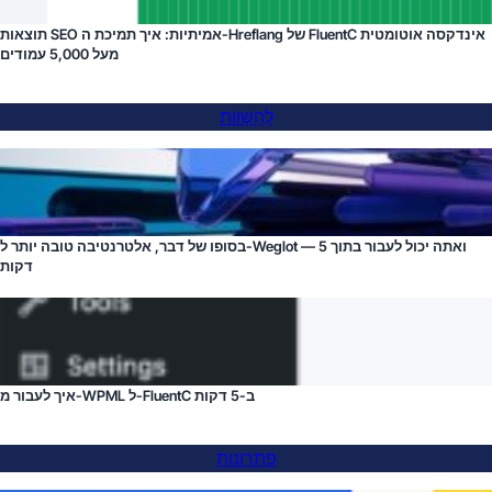
תוצאות SEO אמיתיות: איך תמיכת ה-Hreflang של FluentC אינדקסה אוטומטית
מעל 5,000 עמודים
לְהַשְׁווֹת
בסופו של דבר, אלטרנטיבה טובה יותר ל-Weglot — ואתה יכול לעבור בתוך 5
דקות
איך לעבור מ-WPML ל-FluentC ב-5 דקות
פתרונות