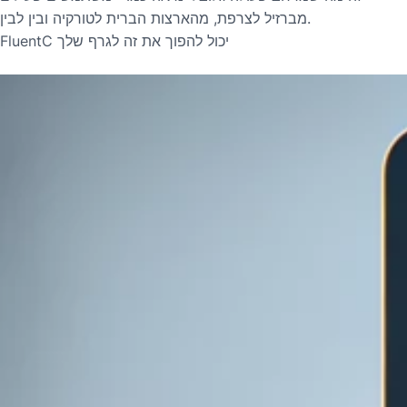
מברזיל לצרפת, מהארצות הברית לטורקיה ובין לבין.
FluentC יכול להפוך את זה לגרף שלך