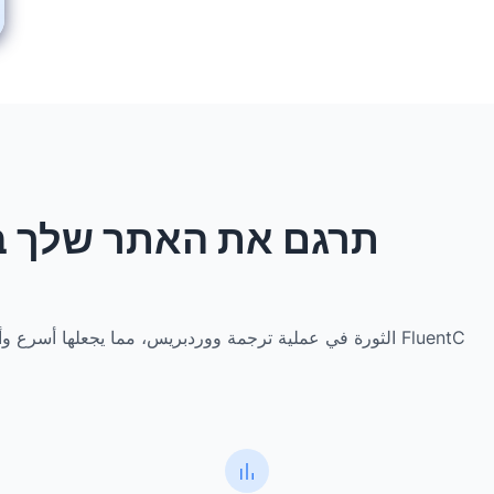
תרגם את האתר שלך בחצי
FluentC الثورة في عملية ترجمة ووردبريس، مما يجعلها أسرع وأسهل من أي وقت مضى. בניגוד להגדרות המורכבות של WPML, FluentC מציע גישה ידידותית למשתמש שכל אחד יכול לשלוט בה.