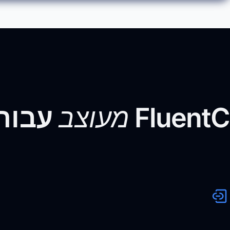
FluentC
מעוצב
עבור 