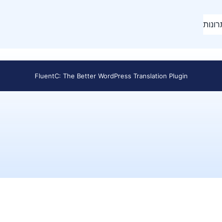
ונות
FluentC: The Better WordPress Translation Plugin