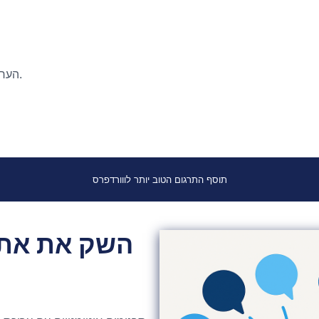
הערות מבקרים עשויות להיבדק באמצעות שירות זיהוי דואר זבל אוטומטי.
תוסף התרגום הטוב יותר לווורדפרס
השק את אתר