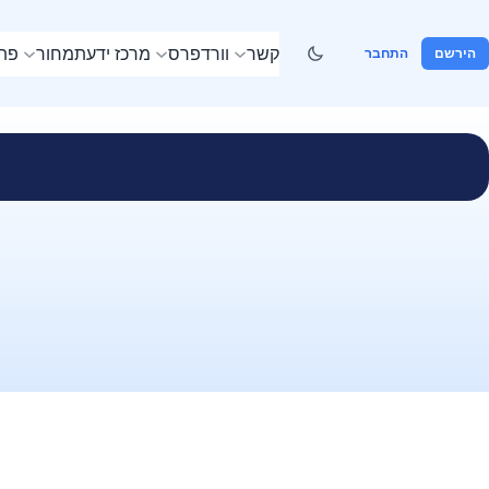
קשר
וורדפרס
מרכז ידע
תמחור
פתר
הירשם
התחבר