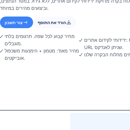
וח בקרה מדויקת ידידותי לקידום אתרים, ללא גידול במסד הנתונים,
וביצועים מהירים במיוחד.
הורד את התוסף
צור חשבון
מחיר קבוע לכל שפה. תרגומים בלתי
ידידותי לקידום אתרים: hreflang אוטומטי וכתובות
מוגבלים.
URL שניתן לאנדקס.
מהיר מאוד: מטמון + הימנעות משכפול
מים מהלוח הבקרה שלנו
אובייקטים.