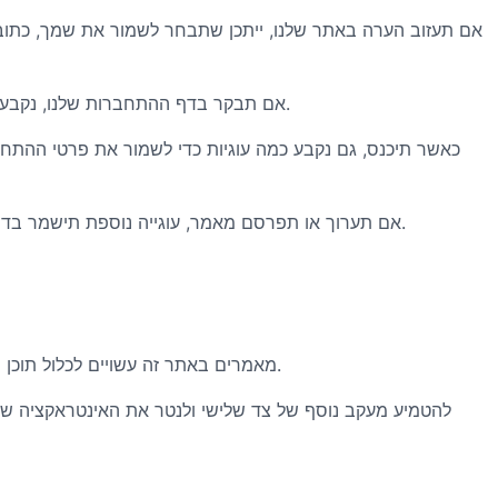
אם תעזוב הערה באתר שלנו, ייתכן שתבחר לשמור את שמך, כתובת
אם תבקר בדף ההתחברות שלנו, נקבע עוגייה זמנית כדי לקבוע אם הדפדפן שלך מקבל עוגיות. עוגייה זו אינה מכילה נתונים אישיים ומושלכת כאשר אתה סוגר את הדפדפן שלך.
כאשר תיכנס, גם נקבע כמה עוגיות כדי לשמור את פרטי ההתחב
אם תערוך או תפרסם מאמר, עוגייה נוספת תישמר בדפדפן שלך. עוגייה זו אינה כוללת נתונים אישיים ופשוט מציינת את מזהה הפוסט של המאמר שערכת זה עתה. זה פג תוקפו לאחר יום אחד.
מאמרים באתר זה עשויים לכלול תוכן משולב (למשל, סרטונים, תמונות, מאמרים ועוד). תוכן משולב מאתרים אחרים מתנהג באותה דרך בדיוק כאילו המבקר ביקר באתר אחר.