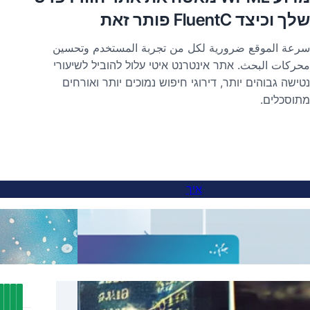
שלך וכיצד FluentC פותר זאת
سرعة الموقع ضرورية لكل من تجربة المستخدم وتحسين
محركات البحث. אתר אינטרנט איטי עלול להוביל לשיעורי
נטישה גבוהים יותר, דירוגי חיפוש נמוכים יותר ואורחים
מתוסכלים.
איך
איך להוסיף מתג שפות לאתרים בתת-דומיין
תרגומ
דלג על תרגומים לתוכן מסוים עם FluentC