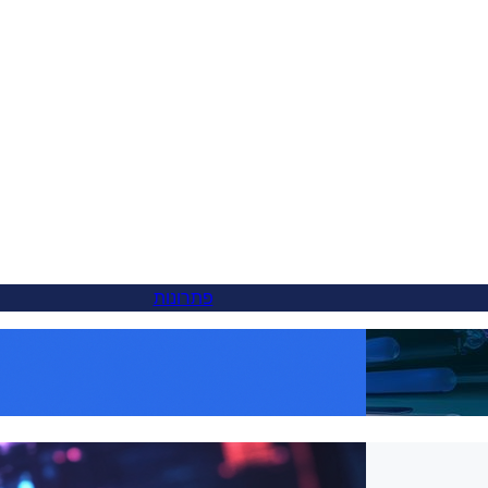
פתרונות
 טובה יותר ל-
הפוך כל מוצר לגלובלי: תרגום
WooCommerce הפך לקל עם FluentC
תרגום אתרים ללא מאמץ ללקוחות