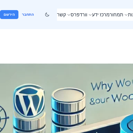
ות
תמחור
מרכז ידע
וורדפרס
קשר
התחבר
הירשם