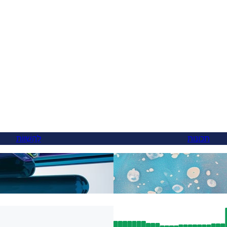
תכונות
לְהַשְׁווֹת
בסופו של דבר, אלטרנטיבה
י בינה מלאכותית
Weglot — ואתה יכול לעבור בתוך 5 דקות
תוצאות SEO אמיתיות: איך תמיכת ה-
Hreflang של FluentC אינדקסה אוטומטית
איך לעבור מ-WPML ל-FluentC ב-5 דקות