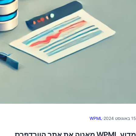
15 באוגוסט 2024
·
WPML
מדוע WPML מאטה את אתר הוורדפרס