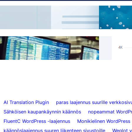
Kuinka lisätä kielenvaihtaja alidomain-
AI-k
sivustoihin
Oikea
Ohita käännökset tietystä sisällöstä
Hrefl
FluentC:llä
000 
AI Translation Plugin
paras laajennus suurille verkkosivu
Sähköisen kaupankäynnin käännös
nopeammat WordPr
FluentC WordPress -laajennus
Monikielinen WordPress
käännöslaajennus suuren liikenteen sivustoille
Weglot v