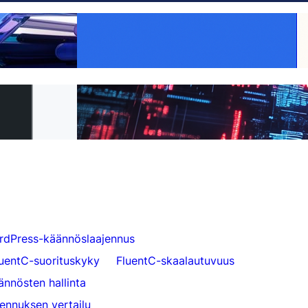
Tee jokaisesta tuotteesta globaali:
vaihtoehto — ja
WooCommerce-käännös tehty helpoksi
FluentC:n avulla
ä FluentC:hen 5
Vaivaton verkkosivuston käännös
asiakkaille
rdPress-käännöslaajennus
luentC-suorituskyky
FluentC-skaalautuvuus
ännösten hallinta
ennuksen vertailu