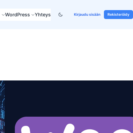
s
WordPress
Yhteys
Kirjaudu sisään
Rekisteröidy