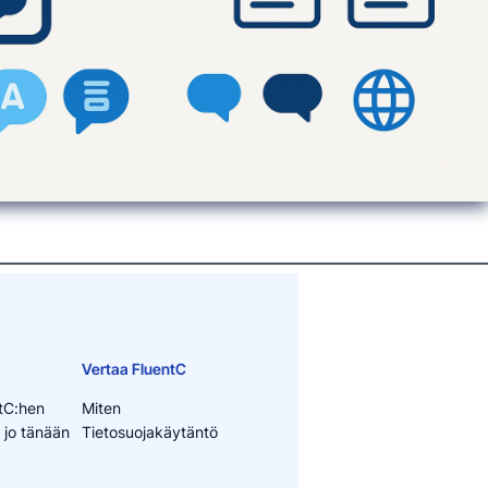
Vertaa FluentC
tC:hen
Miten
 jo tänään
Tietosuojakäytäntö