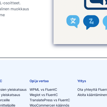
L-osoitteet.
linen muokkaus
mme
tC
Opi ja vertaa
Yritys
sien yleiskatsaus
WPML vs FluentC
Ota yhteyttä Fluen
 yleiskatsaus
Weglot vs FluentC
Aloita kääntäminen
ceille
TranslatePress vs FluentC
ttelijoille
WooCommercen käännös