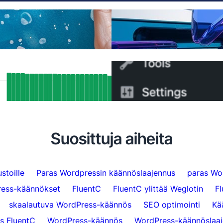
Lopulta parempi Weglot-
äännökset
voit vaihtaa 5 minuutissa
t SEO-tulokset: Kuinka FluentC:n
Kuinka vaihtaa WPML:st
ang-tuki indeksoi automaattisesti yli 5
minuutissa
sivua
Suosittuja aiheita
stoille
Paras Wordpressin käännöslaajennus
paras Wo
ess-käännökset
FluentC
FluentC ylittää Weglotin
F
skaalautuva WordPress-käännös
SEO optimointi
Kä
s FluentC
WordPress-käännös
WordPress-käännöslaaj