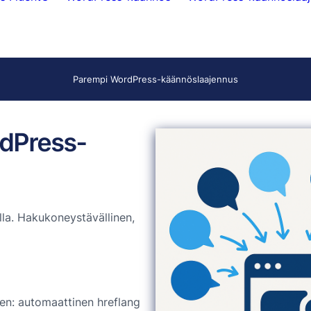
Parempi WordPress-käännöslaajennus
rdPress-
la. Hakukoneystävällinen,
en: automaattinen hreflang