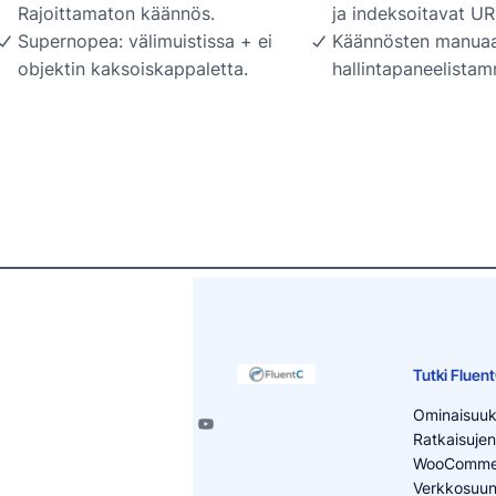
Rajoittamaton käännös.
ja indeksoitavat UR
Supernopea: välimuistissa + ei
Käännösten manuaa
objektin kaksoiskappaletta.
hallintapaneelista
Tutki Fluen
Ominaisuuk
Ratkaisujen
WooCommer
Verkkosuunni