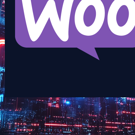
4. maaliskuuta 2025
·
WooCommerce Solutions
Miksi verkkokauppasivustot