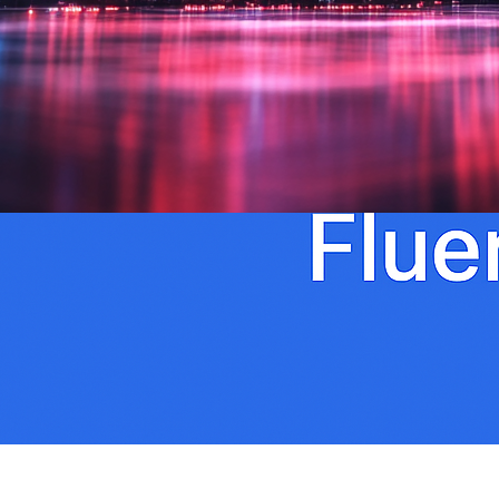
tarvitsevat monikielisen
hakukoneoptimoinnin
Nykyisessä globaalissa markkinapaikassa
verkkokauppayritykset kohtaavat
ennennäkemättömiä mahdollisuuksia tavoittaa
asiakkaita ympäri maailmaa. Kuitenkin tämä
maailmanlaajuinen ulottuvuus tuo mukanaan omat
haasteensa – erityisesti kun kyse on näkyvyydestä
kansainvälisillä markkinoilla. Tässä on paikka, jossa
monikielinen SEO ei ole enää vain hyödyllistä vaan
välttämätöntä verkkokaupan menestykselle.