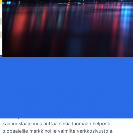
2. huhtikuuta 2025
·
Verkkosuunnitteluratkaisut
Vaivaton verkkosivuston käännös
asiakkaille
Verkkosuunnittelijat – tarjoa monikielisiä WordPress-
sivustoja vaivattomasti. Opi, kuinka FluentC:n
käännöslaajennus auttaa sinua luomaan helposti
globaaleille markkinoille valmiita verkkosivustoja.