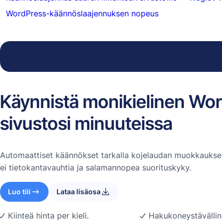
WordPress-käännöslaajennuksen nopeus
Käynnistä monikielinen Wo
sivustosi minuuteissa
Automaattiset käännökset tarkalla kojelaudan muokkauksel
ei tietokantavauhtia ja salamannopea suorituskyky.
Luo tili
Lataa lisäosa
Kiinteä hinta per kieli.
Hakukoneystävällin