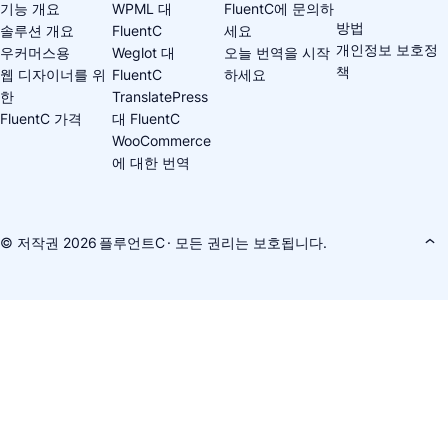
기능 개요
WPML 대
FluentC에 문의하
방법
솔루션 개요
FluentC
세요
개인정보 보호정
우커머스용
Weglot 대
오늘 번역을 시작
책
웹 디자이너를 위
FluentC
하세요
한
TranslatePress
FluentC 가격
대 FluentC
WooCommerce
에 대한 번역
© 저작권 2026
플루언트C
· 모든 권리는 보호됩니다.