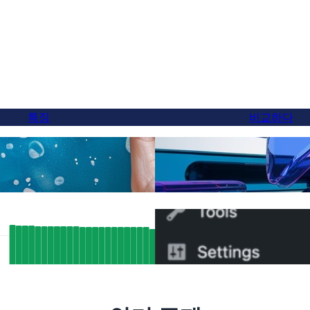
특징
비교하다
마침내, 더 나은 Weglot
번역
환할 수 있습니다
EO 결과: FluentC의 hreflang 지원으
WPML에서 FluentC로 
,000페이지 이상 자동 색인
법