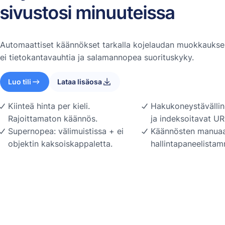
sivustosi minuuteissa
Automaattiset käännökset tarkalla kojelaudan muokkauksel
ei tietokantavauhtia ja salamannopea suorituskyky.
Luo tili
Lataa lisäosa
Kiinteä hinta per kieli.
Hakukoneystävällin
Rajoittamaton käännös.
ja indeksoitavat UR
Supernopea: välimuistissa + ei
Käännösten manuaa
objektin kaksoiskappaletta.
hallintapaneelista