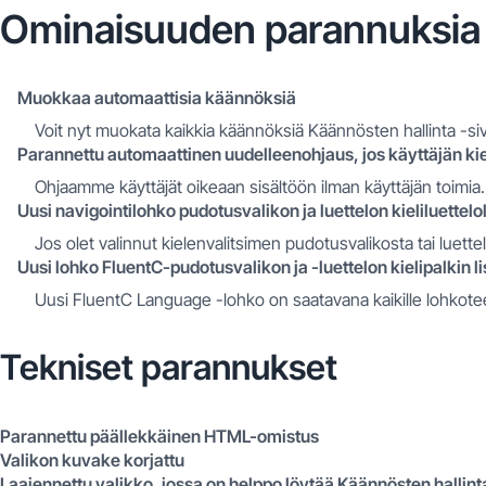
Ominaisuuden parannuksia
Muokkaa automaattisia käännöksiä
Voit nyt muokata kaikkia käännöksiä Käännösten hallinta -s
Parannettu automaattinen uudelleenohjaus, jos käyttäjän kiel
Ohjaamme käyttäjät oikeaan sisältöön ilman käyttäjän toimia.
Uusi navigointilohko pudotusvalikon ja luettelon kieliluettelo
Jos olet valinnut kielenvalitsimen pudotusvalikosta tai luette
Uusi lohko FluentC-pudotusvalikon ja -luettelon kielipalkin 
Uusi FluentC Language -lohko on saatavana kaikille lohkote
Tekniset parannukset
Parannettu päällekkäinen HTML-omistus
Valikon kuvake korjattu
Laajennettu valikko, jossa on helppo löytää Käännösten hallint