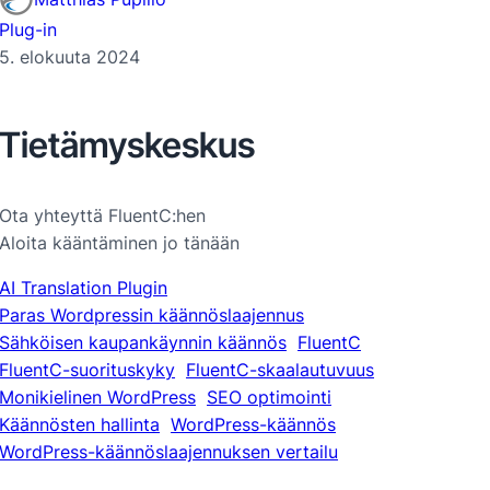
Plug-in
5. elokuuta 2024
Tietämyskeskus
Ota yhteyttä FluentC:hen
Aloita kääntäminen jo tänään
AI Translation Plugin
Paras Wordpressin käännöslaajennus
Sähköisen kaupankäynnin käännös
FluentC
FluentC-suorituskyky
FluentC-skaalautuvuus
Monikielinen WordPress
SEO optimointi
Käännösten hallinta
WordPress-käännös
WordPress-käännöslaajennuksen vertailu