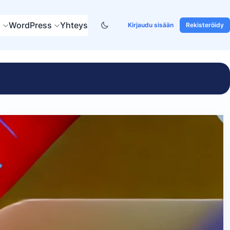
s
WordPress
Yhteys
Kirjaudu sisään
Rekisteröidy