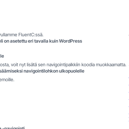
ivullamme FluentC:ssä.
i on asetettu eri tavalla kuin WordPress
lle
losta, voit nyt lisätä sen navigointipalkkiin koodia muokkaamatta.
lisäämiseksi navigointilohkon ulkopuolelle
emoille.
a -navigointi