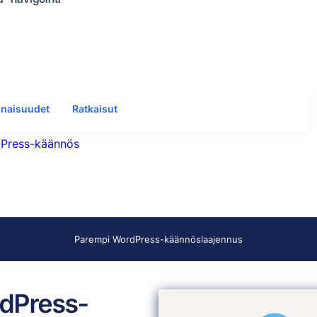
naisuudet
Ratkaisut
Press-käännös
Parempi WordPress-käännöslaajennus
rdPress-