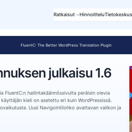
Ratkaisut
Hinnoittelu
Tietokesku
FluentC: The Better WordPress Translation Plugin
nuksen julkaisu 1.6
 FluentC:n hallintakäännössivulta peräisin olevia
äyttäjän kieli on asetettu eri kuin WordPressissä.
ovaikutusta. Uusi Navigointilohko avattavan valikon ja