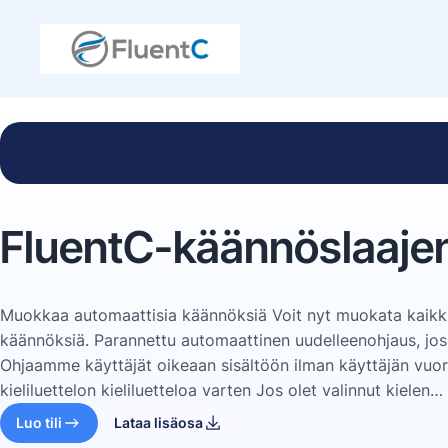
FluentC-käännöslaajen
Muokkaa automaattisia käännöksiä Voit nyt muokata kaikkia
käännöksiä. Parannettu automaattinen uudelleenohjaus, jos k
Ohjaamme käyttäjät oikeaan sisältöön ilman käyttäjän vuor
kieliluettelon kieliluetteloa varten Jos olet valinnut kielen…
Luo tili
Lataa lisäosa