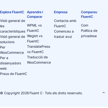
Explora FluentC
Aprendre i
Empresa
Compareu
Comparar
FluentC
Visió general de
Contacta amb
WPML vs
Com
les
FluentC
FluentC
Política de
característiques
Comenceu a
Weglot vs
privadesa
Visió general de
traduir avui
FluentC
solucions
TranslatePress
Per
vs FluentC
WooCommerce
Traducció de
Per a
WooCommerce
dissenyadors
web
Preus de FluentC
© Copyright 2026
Fluent C
· Tots els drets reservats.