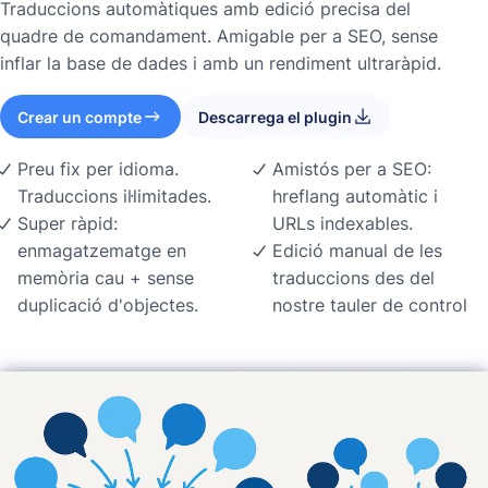
Traduccions automàtiques amb edició precisa del
quadre de comandament. Amigable per a SEO, sense
inflar la base de dades i amb un rendiment ultraràpid.
Crear un compte
Descarrega el plugin
Preu fix per idioma.
Amistós per a SEO:
Traduccions il·limitades.
hreflang automàtic i
Super ràpid:
URLs indexables.
enmagatzematge en
Edició manual de les
memòria cau + sense
traduccions des del
duplicació d'objectes.
nostre tauler de control