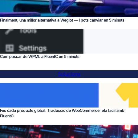
Finalment, una millor alternativa a Weglot — I pots canviar en 5 minuts
Com passar de WPML a FluentC en 5 minuts
Solucions
Fes cada producte global: Traducció de WooCommerce feta fàcil amb
FluentC