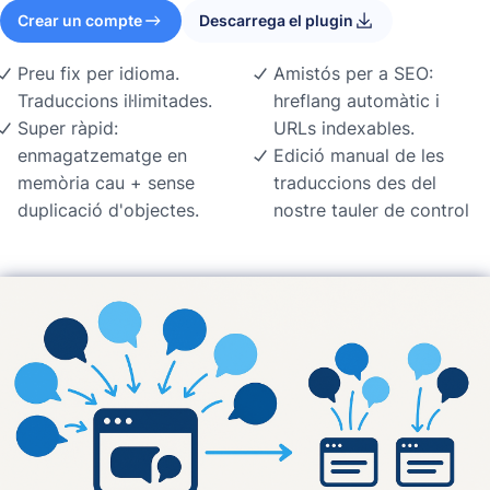
Crear un compte
Descarrega el plugin
Preu fix per idioma.
Amistós per a SEO:
Traduccions il·limitades.
hreflang automàtic i
Super ràpid:
URLs indexables.
enmagatzematge en
Edició manual de les
memòria cau + sense
traduccions des del
duplicació d'objectes.
nostre tauler de control