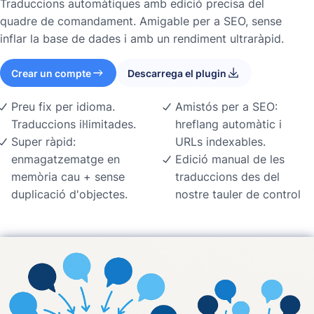
Traduccions automàtiques amb edició precisa del
quadre de comandament. Amigable per a SEO, sense
inflar la base de dades i amb un rendiment ultraràpid.
Crear un compte
Descarrega el plugin
Preu fix per idioma.
Amistós per a SEO:
Traduccions il·limitades.
hreflang automàtic i
Super ràpid:
URLs indexables.
enmagatzematge en
Edició manual de les
memòria cau + sense
traduccions des del
duplicació d'objectes.
nostre tauler de control