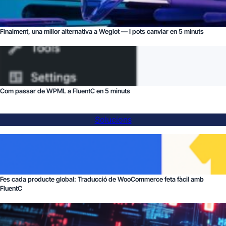
Finalment, una millor alternativa a Weglot — I pots canviar en 5 minuts
Com passar de WPML a FluentC en 5 minuts
Solucions
Fes cada producte global: Traducció de WooCommerce feta fàcil amb
FluentC