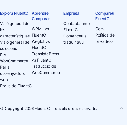
Explora FluentC
Aprendre i
Empresa
Compareu
Comparar
FluentC
Visió general de
Contacta amb
WPML vs
Com
les
FluentC
FluentC
Política de
característiques
Comenceu a
Weglot vs
privadesa
Visió general de
traduir avui
FluentC
solucions
TranslatePress
Per
vs FluentC
WooCommerce
Traducció de
Per a
WooCommerce
dissenyadors
web
Preus de FluentC
© Copyright 2026
Fluent C
· Tots els drets reservats.