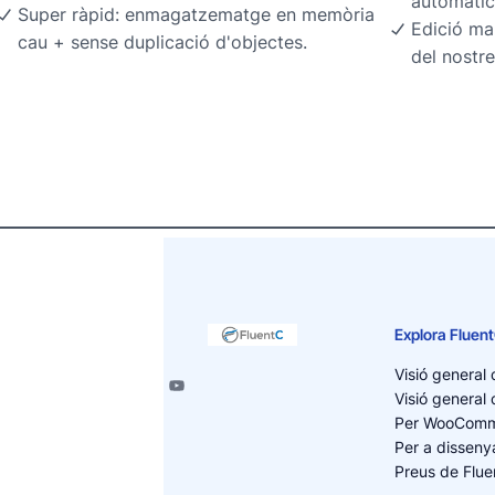
automàtic
Super ràpid: enmagatzematge en memòria
Edició ma
cau + sense duplicació d'objectes.
del nostre
Explora Fluen
Visió general 
Visió general 
Per WooCom
Per a dissen
Preus de Flu