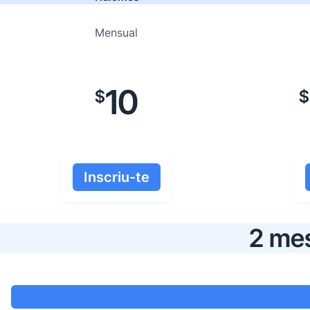
Mensual
10
$
$
Inscriu-te
2 mes