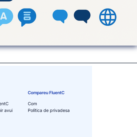
Compareu FluentC
entC
Com
r avui
Política de privadesa