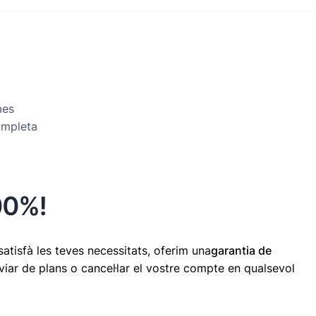
mes
ompleta
100%!
atisfà les teves necessitats, oferim una
garantia de
iar de plans o cancel·lar el vostre compte en qualsevol