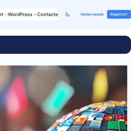
nt
WordPress
Contacte
Inicieu sessió
Registra't