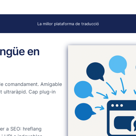
La millor plataforma de traducció
lingüe en
 de comandament. Amigable
t ultraràpid. Cap plug-in
er a SEO: hreflang