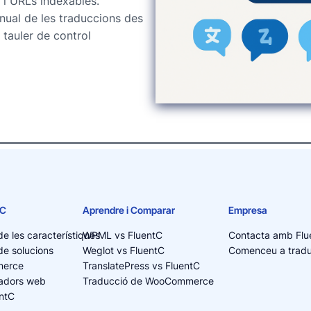
 i URLs indexables.
nual de les traduccions des
 tauler de control
tC
Aprendre i Comparar
Empresa
de les característiques
WPML vs FluentC
Contacta amb Flu
de solucions
Weglot vs FluentC
Comenceu a tradui
merce
TranslatePress vs FluentC
yadors web
Traducció de WooCommerce
entC