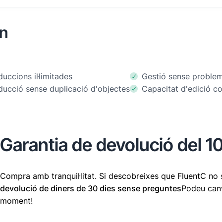
en
duccions il·limitades
Gestió sense proble
ducció sense duplicació d'objectes
Capacitat d'edició c
Garantia de devolució del 
Compra amb tranquil·litat. Si descobreixes que FluentC no s
devolució de diners de 30 dies sense preguntes
Podeu canv
moment!