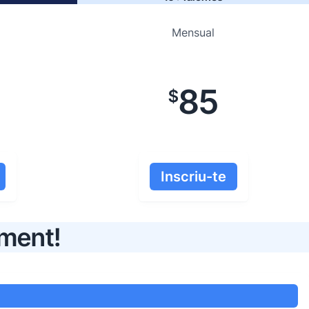
Mensual
85
$
Inscriu-te
lment!