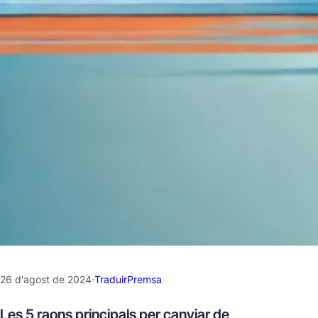
26 d'agost de 2024
·
TraduirPremsa
Les 5 raons principals per canviar de