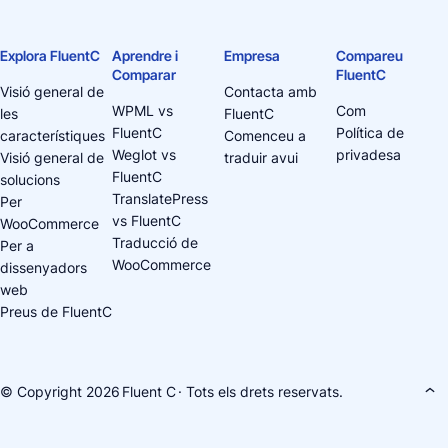
Explora FluentC
Aprendre i
Empresa
Compareu
Comparar
FluentC
Visió general de
Contacta amb
WPML vs
Com
les
FluentC
FluentC
Política de
característiques
Comenceu a
Weglot vs
privadesa
Visió general de
traduir avui
FluentC
solucions
TranslatePress
Per
vs FluentC
WooCommerce
Traducció de
Per a
WooCommerce
dissenyadors
web
Preus de FluentC
© Copyright 2026
Fluent C
· Tots els drets reservats.