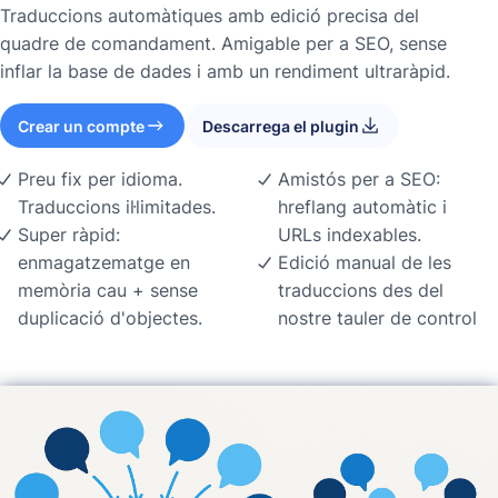
Traduccions automàtiques amb edició precisa del
quadre de comandament. Amigable per a SEO, sense
inflar la base de dades i amb un rendiment ultraràpid.
Crear un compte
Descarrega el plugin
Preu fix per idioma.
Amistós per a SEO:
Traduccions il·limitades.
hreflang automàtic i
Super ràpid:
URLs indexables.
enmagatzematge en
Edició manual de les
memòria cau + sense
traduccions des del
duplicació d'objectes.
nostre tauler de control