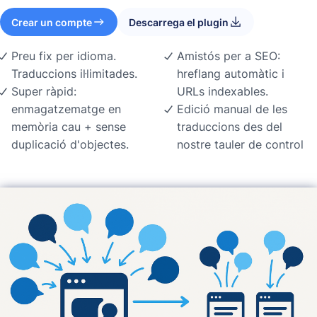
Crear un compte
Descarrega el plugin
Preu fix per idioma.
Amistós per a SEO:
Traduccions il·limitades.
hreflang automàtic i
Super ràpid:
URLs indexables.
enmagatzematge en
Edició manual de les
memòria cau + sense
traduccions des del
duplicació d'objectes.
nostre tauler de control