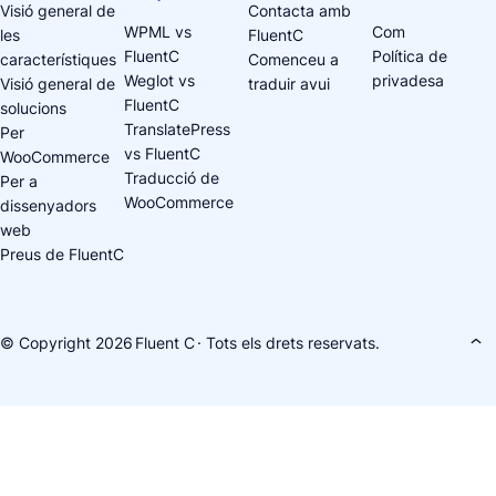
Visió general de
Contacta amb
WPML vs
Com
les
FluentC
FluentC
Política de
característiques
Comenceu a
Weglot vs
privadesa
Visió general de
traduir avui
FluentC
solucions
TranslatePress
Per
vs FluentC
WooCommerce
Traducció de
Per a
WooCommerce
dissenyadors
web
Preus de FluentC
© Copyright 2026
Fluent C
· Tots els drets reservats.