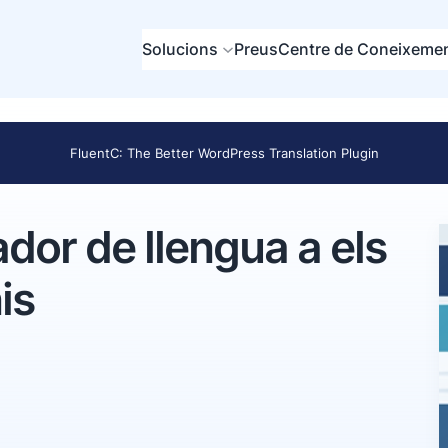
Solucions
Preus
Centre de Coneixeme
FluentC: The Better WordPress Translation Plugin
dor de llengua a els
is