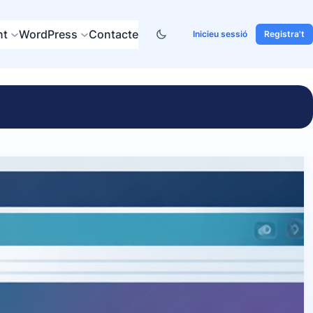
nt
WordPress
Contacte
Inicieu sessió
Registra't