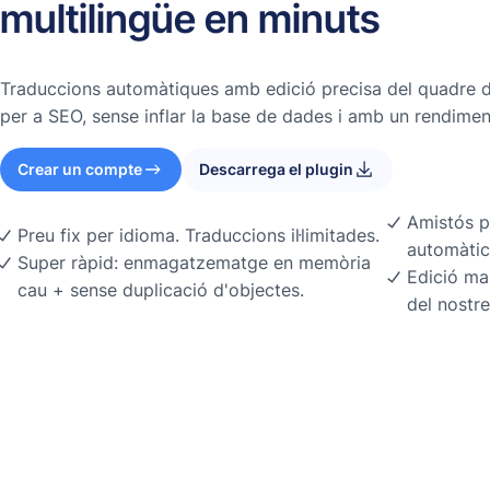
multilingüe en minuts
Traduccions automàtiques amb edició precisa del quadre
per a SEO, sense inflar la base de dades i amb un rendiment
Crear un compte
Descarrega el plugin
Amistós p
Preu fix per idioma. Traduccions il·limitades.
automàtic
Super ràpid: enmagatzematge en memòria
Edició ma
cau + sense duplicació d'objectes.
del nostre