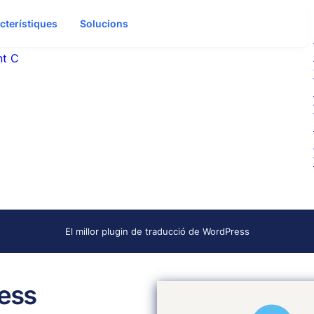
cterístiques
Solucions
nt C
El millor plugin de traducció de WordPress
ress