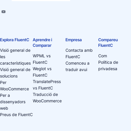
Explora FluentC
Aprendre i
Empresa
Compareu
Comparar
FluentC
Visió general de
Contacta amb
WPML vs
Com
les
FluentC
FluentC
Política de
característiques
Comenceu a
Weglot vs
privadesa
Visió general de
traduir avui
FluentC
solucions
TranslatePress
Per
vs FluentC
WooCommerce
Traducció de
Per a
WooCommerce
dissenyadors
web
Preus de FluentC