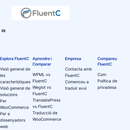
Explora FluentC
Aprendre i
Empresa
Compareu
Comparar
FluentC
Visió general de
Contacta amb
WPML vs
Com
les
FluentC
FluentC
Política de
característiques
Comenceu a
Weglot vs
privadesa
Visió general de
traduir avui
FluentC
solucions
TranslatePress
Per
vs FluentC
WooCommerce
Traducció de
Per a
WooCommerce
dissenyadors
web