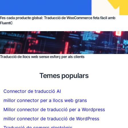
Fes cada producte global: Traducció de WooCommerce feta fàcil amb
FluentC
Traducció de llocs web sense esforç per als clients
Temes populars
Connector de traducció AI
millor connector per a llocs web grans
Millor connector de traducció per a Wordpress
millor connector de traducció de WordPress
Traducció de comerç electrònic