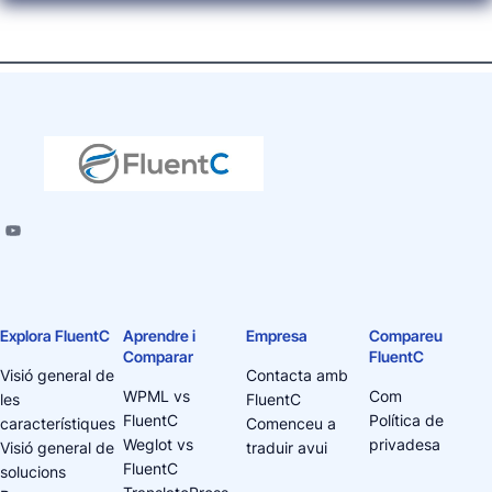
Explora FluentC
Aprendre i
Empresa
Compareu
Comparar
FluentC
Visió general de
Contacta amb
WPML vs
Com
les
FluentC
FluentC
Política de
característiques
Comenceu a
Weglot vs
privadesa
Visió general de
traduir avui
FluentC
solucions