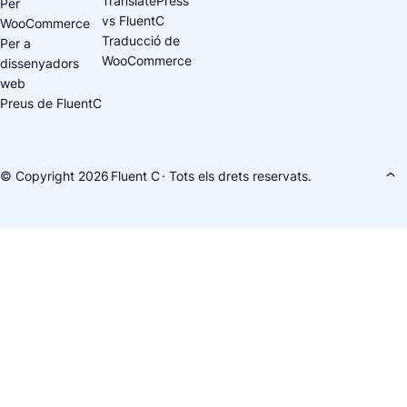
TranslatePress
Per
vs FluentC
WooCommerce
Traducció de
Per a
WooCommerce
dissenyadors
web
Preus de FluentC
© Copyright 2026
Fluent C
· Tots els drets reservats.