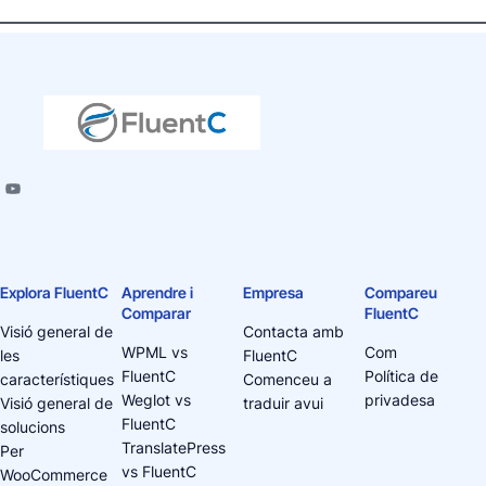
Explora FluentC
Aprendre i
Empresa
Compareu
Comparar
FluentC
Visió general de
Contacta amb
WPML vs
Com
les
FluentC
FluentC
Política de
característiques
Comenceu a
Weglot vs
privadesa
Visió general de
traduir avui
FluentC
solucions
TranslatePress
Per
vs FluentC
WooCommerce