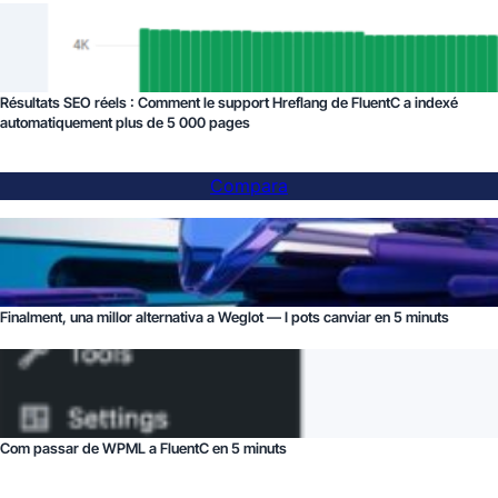
Résultats SEO réels : Comment le support Hreflang de FluentC a indexé
automatiquement plus de 5 000 pages
Compara
Finalment, una millor alternativa a Weglot — I pots canviar en 5 minuts
Com passar de WPML a FluentC en 5 minuts