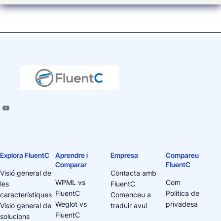
Explora FluentC
Aprendre i
Empresa
Compareu
Comparar
FluentC
Visió general de
Contacta amb
WPML vs
Com
les
FluentC
FluentC
Política de
característiques
Comenceu a
Weglot vs
privadesa
Visió general de
traduir avui
FluentC
solucions