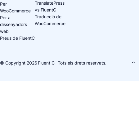
TranslatePress
Per
vs FluentC
WooCommerce
Traducció de
Per a
WooCommerce
dissenyadors
web
Preus de FluentC
© Copyright 2026
Fluent C
· Tots els drets reservats.