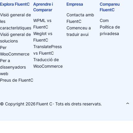
Explora FluentC
Aprendre i
Empresa
Compareu
Comparar
FluentC
Visió general de
Contacta amb
WPML vs
Com
les
FluentC
FluentC
Política de
característiques
Comenceu a
Weglot vs
privadesa
Visió general de
traduir avui
FluentC
solucions
TranslatePress
Per
vs FluentC
WooCommerce
Traducció de
Per a
WooCommerce
dissenyadors
web
Preus de FluentC
© Copyright 2026
Fluent C
· Tots els drets reservats.