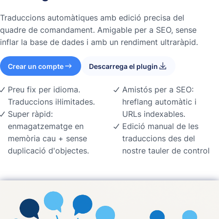
Traduccions automàtiques amb edició precisa del
quadre de comandament. Amigable per a SEO, sense
inflar la base de dades i amb un rendiment ultraràpid.
Crear un compte
Descarrega el plugin
Preu fix per idioma.
Amistós per a SEO:
Traduccions il·limitades.
hreflang automàtic i
Super ràpid:
URLs indexables.
enmagatzematge en
Edició manual de les
memòria cau + sense
traduccions des del
duplicació d'objectes.
nostre tauler de control