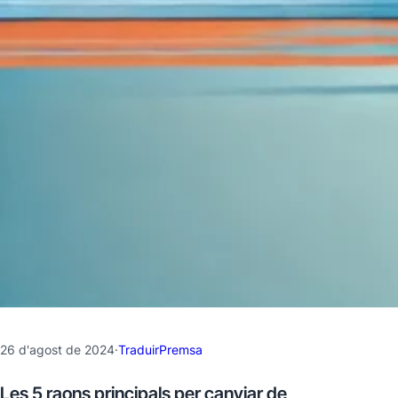
26 d'agost de 2024
·
TraduirPremsa
Les 5 raons principals per canviar de