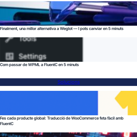
Finalment, una millor alternativa a Weglot — I pots canviar en 5 minuts
Com passar de WPML a FluentC en 5 minuts
Solucions
Fes cada producte global: Traducció de WooCommerce feta fàcil amb
FluentC