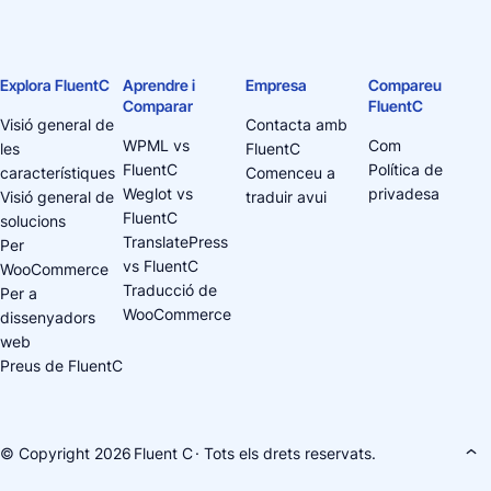
Explora FluentC
Aprendre i
Empresa
Compareu
Comparar
FluentC
Visió general de
Contacta amb
WPML vs
Com
les
FluentC
FluentC
Política de
característiques
Comenceu a
Weglot vs
privadesa
Visió general de
traduir avui
FluentC
solucions
TranslatePress
Per
vs FluentC
WooCommerce
Traducció de
Per a
WooCommerce
dissenyadors
web
Preus de FluentC
© Copyright 2026
Fluent C
· Tots els drets reservats.