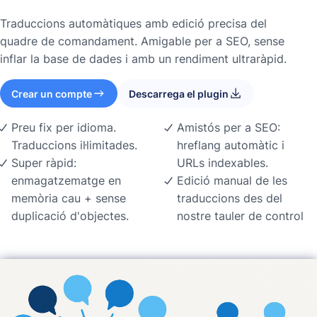
Traduccions automàtiques amb edició precisa del
quadre de comandament. Amigable per a SEO, sense
inflar la base de dades i amb un rendiment ultraràpid.
Crear un compte
Descarrega el plugin
Preu fix per idioma.
Amistós per a SEO:
Traduccions il·limitades.
hreflang automàtic i
Super ràpid:
URLs indexables.
enmagatzematge en
Edició manual de les
memòria cau + sense
traduccions des del
duplicació d'objectes.
nostre tauler de control