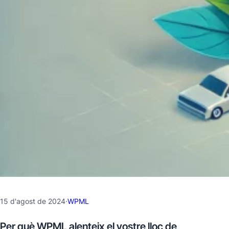
15 d'agost de 2024
·
WPML
Per què WPML alenteix el vostre lloc de