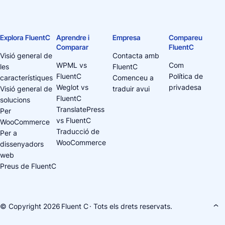
Explora FluentC
Aprendre i
Empresa
Compareu
Comparar
FluentC
Visió general de
Contacta amb
WPML vs
Com
les
FluentC
FluentC
Política de
característiques
Comenceu a
Weglot vs
privadesa
Visió general de
traduir avui
FluentC
solucions
TranslatePress
Per
vs FluentC
WooCommerce
Traducció de
Per a
WooCommerce
dissenyadors
web
Preus de FluentC
© Copyright 2026
Fluent C
· Tots els drets reservats.