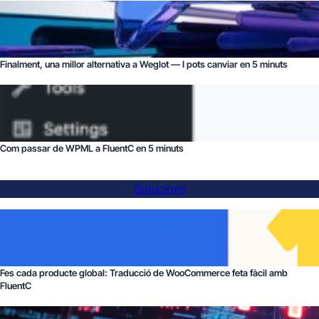
Finalment, una millor alternativa a Weglot — I pots canviar en 5 minuts
Com passar de WPML a FluentC en 5 minuts
Solucions
Fes cada producte global: Traducció de WooCommerce feta fàcil amb
FluentC