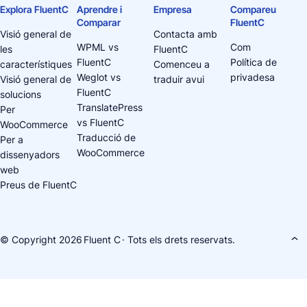
Explora FluentC
Aprendre i
Empresa
Compareu
Comparar
FluentC
Visió general de
Contacta amb
WPML vs
Com
les
FluentC
FluentC
Política de
característiques
Comenceu a
Weglot vs
privadesa
Visió general de
traduir avui
FluentC
solucions
TranslatePress
Per
vs FluentC
WooCommerce
Traducció de
Per a
WooCommerce
dissenyadors
web
Preus de FluentC
© Copyright 2026
Fluent C
· Tots els drets reservats.