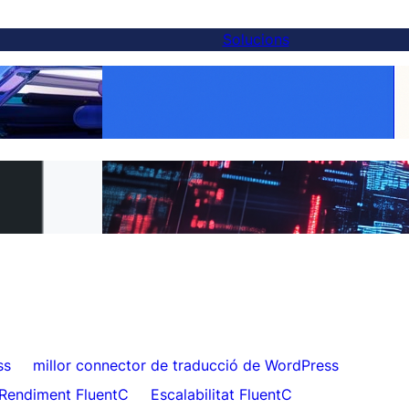
Solucions
ernativa a Weglot
Fes cada producte global: Traducció de
nuts
WooCommerce feta fàcil amb FluentC
luentC en 5
Traducció de llocs web sense esforç per
als clients
ss
millor connector de traducció de WordPress
Rendiment FluentC
Escalabilitat FluentC