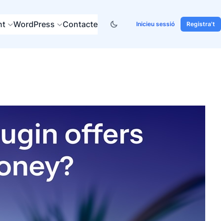
nt
WordPress
Contacte
Inicieu sessió
Registra't