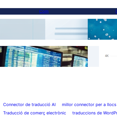
Com
Com mostrar un canviador de llengua a els
Tradu
llocs web de subdominis
Résul
Omet la traducció per a contingut específic
Hrefl
amb FluentC
auto
Connector de traducció AI
millor connector per a lloc
Traducció de comerç electrònic
traduccions de WordP