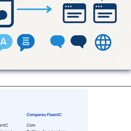
Compareu FluentC
entC
Com