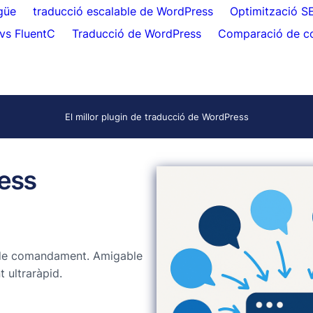
güe
traducció escalable de WordPress
Optimització S
vs FluentC
Traducció de WordPress
Comparació de c
El millor plugin de traducció de WordPress
ress
 de comandament. Amigable
 ultraràpid.