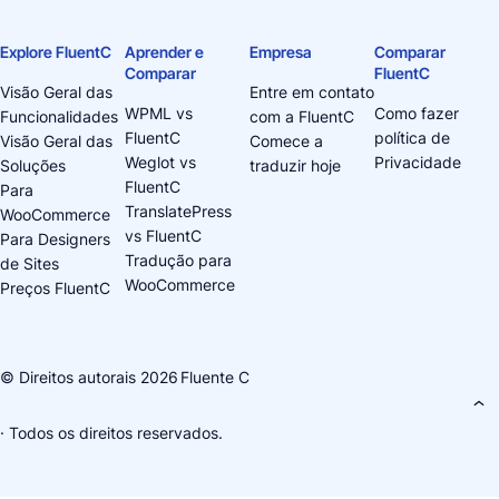
Explore FluentC
Aprender e
Empresa
Comparar
Comparar
FluentC
Visão Geral das
Entre em contato
WPML vs
Como fazer
Funcionalidades
com a FluentC
FluentC
política de
Visão Geral das
Comece a
Weglot vs
Privacidade
Soluções
traduzir hoje
FluentC
Para
TranslatePress
WooCommerce
vs FluentC
Para Designers
Tradução para
de Sites
WooCommerce
Preços FluentC
© Direitos autorais 2026
Fluente C
· Todos os direitos reservados.