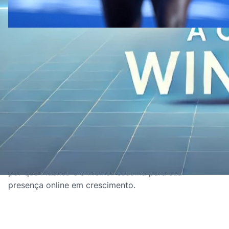
29 de agosto de 2024
·
Weglot
Por que o FluentC supera o Weglot
no gerenciamento de grandes sites
multilíngues
FluentC supera o Weglot no gerenciamento de sites
multilíngues grandes, oferecendo desempenho
superior, escalabilidade e custo-benefício. Descubra
por que FluentC é a melhor escolha para sua
presença online em crescimento.