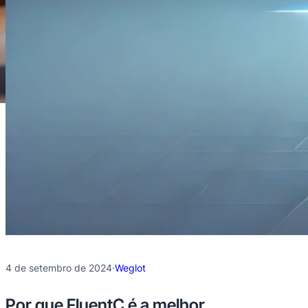
4 de setembro de 2024
·
Weglot
Por que FluentC é a melhor