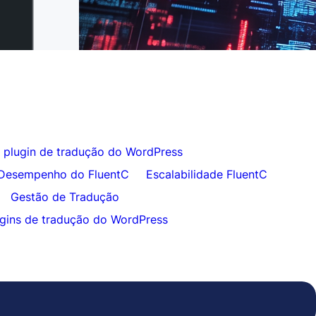
ara o FluentC em
Tradução de Site Sem Esforço para
Clientes
 plugin de tradução do WordPress
Desempenho do FluentC
Escalabilidade FluentC
Gestão de Tradução
gins de tradução do WordPress