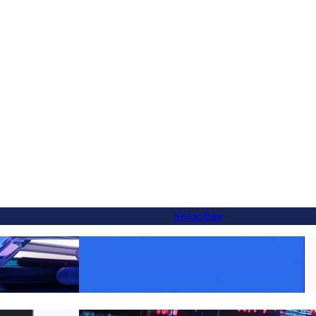
Soluções
iva melhor ao
Torne Cada Produto Global: Tradução
ocar em 5 minutos
WooCommerce Facilitada com FluentC