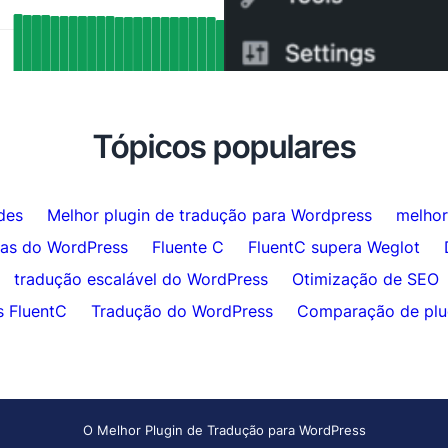
tados de SEO Reais: Como o Suporte
Como Trocar do WPML p
ang da FluentC Indexou
5 Minutos
maticamente Mais de 5.000 Páginas
Tópicos populares
des
Melhor plugin de tradução para Wordpress
melhor
das do WordPress
Fluente C
FluentC supera Weglot
tradução escalável do WordPress
Otimização de SEO
s FluentC
Tradução do WordPress
Comparação de plu
O Melhor Plugin de Tradução para WordPress