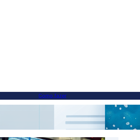
Como fazer
Como adicionar um alternador de idioma a
Tradu
sites em subdomínios