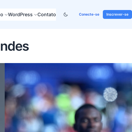
to
WordPress
Contato
Conecte-se
Inscrever-se
andes