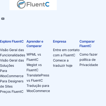
Explore FluentC
Aprender e
Empresa
Comparar
Comparar
FluentC
Visão Geral das
Entre em contato
WPML vs
Como fazer
Funcionalidades
com a FluentC
FluentC
política de
Visão Geral das
Comece a
Weglot vs
Privacidade
Soluções
traduzir hoje
FluentC
Para
TranslatePress
WooCommerce
vs FluentC
Para Designers
Tradução para
de Sites
WooCommerce
Preços FluentC