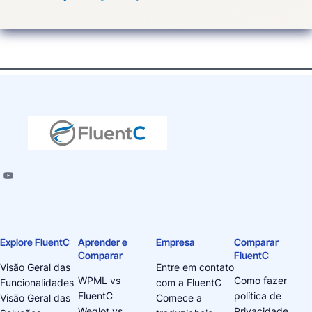
Explore FluentC
Aprender e
Empresa
Comparar
Comparar
FluentC
Visão Geral das
Entre em contato
WPML vs
Como fazer
Funcionalidades
com a FluentC
FluentC
política de
Visão Geral das
Comece a
Weglot vs
Privacidade