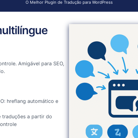
O Melhor Plugin de Tradução para WordPress
ultilíngue
ntrole. Amigável para SEO,
o.
O: hreflang automático e
 traduções a partir do
ontrole