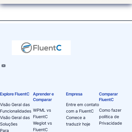
Explore FluentC
Aprender e
Empresa
Comparar
Comparar
FluentC
Visão Geral das
Entre em contato
WPML vs
Como fazer
Funcionalidades
com a FluentC
FluentC
política de
Visão Geral das
Comece a
Weglot vs
Privacidade
Soluções
traduzir hoje
FluentC
Para