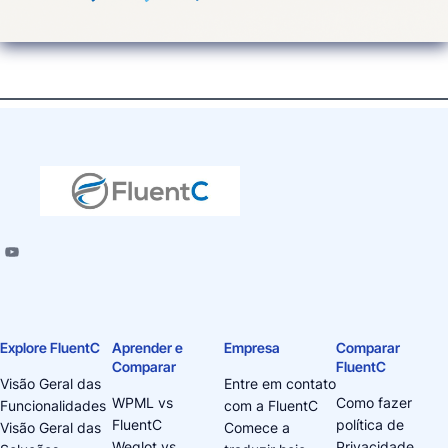
Explore FluentC
Aprender e
Empresa
Comparar
Comparar
FluentC
Visão Geral das
Entre em contato
WPML vs
Como fazer
Funcionalidades
com a FluentC
FluentC
política de
Visão Geral das
Comece a
Weglot vs
Privacidade