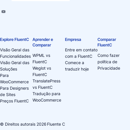
Explore FluentC
Aprender e
Empresa
Comparar
Comparar
FluentC
Visão Geral das
Entre em contato
WPML vs
Como fazer
Funcionalidades
com a FluentC
FluentC
política de
Visão Geral das
Comece a
Weglot vs
Privacidade
Soluções
traduzir hoje
FluentC
Para
TranslatePress
WooCommerce
vs FluentC
Para Designers
Tradução para
de Sites
WooCommerce
Preços FluentC
© Direitos autorais 2026
Fluente C